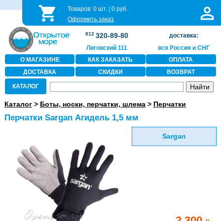
Товаров:
0
шт. |
0
руб.
Оформить заказ
812
320-89-80
доставка:
Лиговский 111
вся Россия и СНГ
О МАГАЗИНЕ
КАК ЗАКАЗАТЬ
ОПЛАТА
ДОСТАВКА
СКИДКИ
ВОЗВРАТ
КАТАЛОГ
Каталог
>
Боты, носки, перчатки, шлема
>
Перчатки
Перчатки Sargan Агидель 1,5 мм
Sargan
2 300
р.