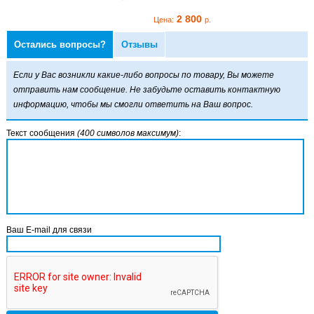
2 800
2 800
Цена:
р.
Цена:
р.
Остались вопросы?
Отзывы
ей McNETT AquaSure
D 28 г
Если у Вас возникли какие-либо вопросы по товару, Вы можете
отправить нам сообщение. Не забудьте оставить контактную
информацию, чтобы мы смогли ответить на Ваш вопрос.
Текст сообщения
(400 символов максимум)
:
2 800
Цена:
р.
Ваш E-mail для связи