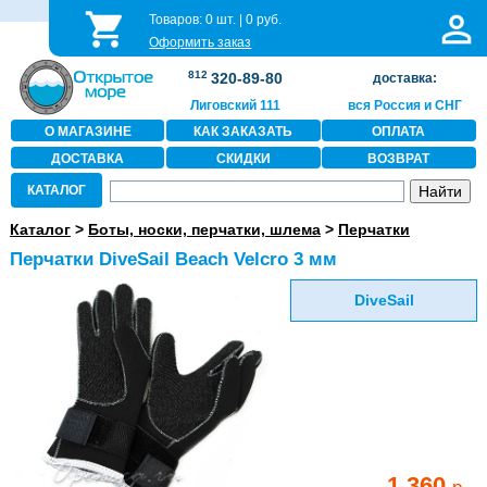
Товаров:
0
шт. |
0
руб.
Оформить заказ
812
320-89-80
доставка:
Лиговский 111
вся Россия и СНГ
О МАГАЗИНЕ
КАК ЗАКАЗАТЬ
ОПЛАТА
ДОСТАВКА
СКИДКИ
ВОЗВРАТ
КАТАЛОГ
Каталог
>
Боты, носки, перчатки, шлема
>
Перчатки
Перчатки DiveSail Beach Velcro 3 мм
DiveSail
1 360
р.