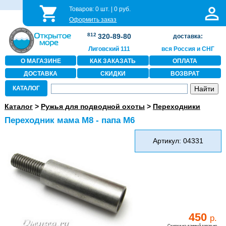
Товаров:
0
шт. |
0
руб.
Оформить заказ
812
320-89-80
доставка:
Лиговский 111
вся Россия и СНГ
О МАГАЗИНЕ
КАК ЗАКАЗАТЬ
ОПЛАТА
ДОСТАВКА
СКИДКИ
ВОЗВРАТ
КАТАЛОГ
Каталог
>
Ружья для подводной охоты
>
Переходники
Переходник мама М8 - папа М6
Артикул: 04331
450
р.
Скидки на данный товар не