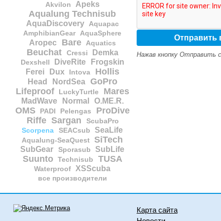
Apeks
Akvilon
Aqualung Technisub
AquaDiscovery
Aquapac
AmphibianGear
AquaSphere
Bare
Aropec
Aquatics
Beuchat
Demka
Cressi
Нажав кнопку Отправить с
DiveRite
Frogskin
Dexshell
Hollis
Ferei
Dux
Intova
GoPro
Head
NordSea
Lifeproof
Mares
LuckyTurtle
MadWave
Normal
O.ME.R.
OMS
ProDive
PADI
Pelengas
Riffe
Sargan
ScubaPro
SeaLife
Scorpena
SEACsub
SiTech
Aqualung-SeaQuest
SubGear
SubLife
Sporasub
Suunto
TUSA
Technisub
XSScuba
Waterproof
все производители
Карта сайта