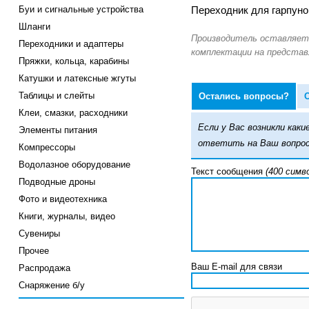
Буи и сигнальные устройства
Переходник для гарпуно
Шланги
Переходники и адаптеры
Пряжки, кольца, карабины
Катушки и латексные жгуты
Таблицы и слейты
Остались вопросы?
Клеи, смазки, расходники
Если у Вас возникли ка
Элементы питания
ответить на Ваш вопрос
Компрессоры
Водолазное оборудование
Текст сообщения
(400 симв
Подводные дроны
Фото и видеотехника
Книги, журналы, видео
Сувениры
Прочее
Ваш E-mail для связи
Распродажа
Снаряжение б/у