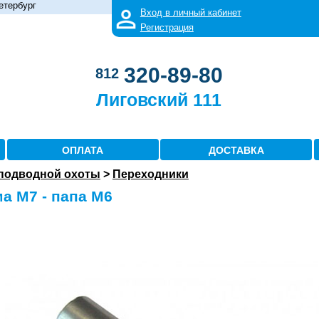
етербург
Вход в личный кабинет
Регистрация
320-89-80
812
Лиговский 111
ОПЛАТА
ДОСТАВКА
 подводной охоты
>
Переходники
а М7 - папа М6