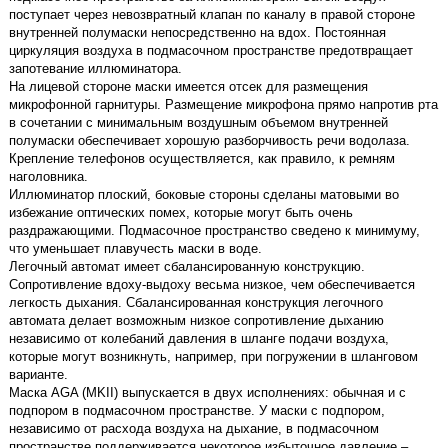
поступает через невозвратный клапан по каналу в правой стороне
внутренней полумаски непосредственно на вдох. Постоянная
циркуляция воздуха в подмасочном пространстве предотвращает
запотевание иллюминатора.
На лицевой стороне маски имеется отсек для размещения
микрофонной гарнитуры. Размещение микрофона прямо напротив рта
в сочетании с минимальным воздушным объемом внутренней
полумаски обеспечивает хорошую разборчивость речи водолаза.
Крепление телефонов осуществляется, как правило, к ремням
наголовника.
Иллюминатор плоский, боковые стороны сделаны матовыми во
избежание оптических помех, которые могут быть очень
раздражающими. Подмасочное пространство сведено к минимуму,
что уменьшает плавучесть маски в воде.
Легочный автомат имеет сбалансированную конструкцию.
Сопротивление вдоху-выдоху весьма низкое, чем обеспечивается
легкость дыхания. Сбалансированная конструкция легочного
автомата делает возможным низкое сопротивление дыханию
независимо от колебаний давления в шланге подачи воздуха,
которые могут возникнуть, например, при погружении в шланговом
варианте.
Маска AGA (MKII) выпускается в двух исполнениях: обычная и с
подпором в подмасочном пространстве. У маски с подпором,
независимо от расхода воздуха на дыхание, в подмасочном
пространстве поддерживается некоторое избыточное давление –