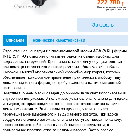
222 780
р.
Скидки на данный товар не
распространяются
Заказать
Описание
Технические характеристики
Отработанная конструкция
полнолицевой маски AGA (MKII)
фирмы
INTERSPIRO позволяет считать её одной из самых удобных для
водолазных погружений. Крепление маски к лицу осуществляется
при помощи наголовника с пятью ремнями. Рама маски снабжена
широкой и мягкой уплотнительной кромкой-обтюратором, который
обеспечивает комфортное прилегание практически к любому типу
лица и следует его форме, не требуя сильного натяжения ремней
наголовника.
"Мёртвый" объём маски сведен до минимума за счет использования
внутренней полумаски. В полумаске установлены клапана для вдоха
и выдоха, которые соединяются с соответствующими каналами в
легочном автомате. Эти каналы разделены, что исключает
перемешивание вдыхаемого и выдыхаемого воздуха. При вдохе
воздух из легочного автомата сначала поступает вверх по каналу,
через невозвратный клапан в левой половине полумаски, в
подмасочное пространство за иллюминатором. Затем воздух