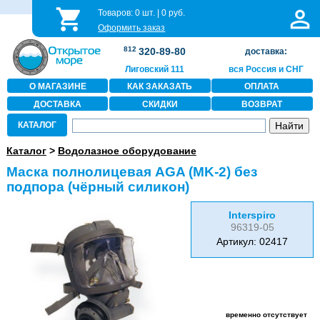
Товаров:
0
шт. |
0
руб.
Оформить заказ
812
320-89-80
доставка:
Лиговский 111
вся Россия и СНГ
О МАГАЗИНЕ
КАК ЗАКАЗАТЬ
ОПЛАТА
ДОСТАВКА
СКИДКИ
ВОЗВРАТ
КАТАЛОГ
Каталог
>
Водолазное оборудование
Маска полнолицевая AGA (MK-2) без
подпора (чёрный силикон)
Interspiro
96319-05
Артикул: 02417
временно отсутствует