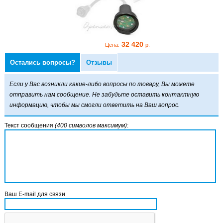
32 420
32 420
Цена:
р.
Цена:
р.
Остались вопросы?
Отзывы
етовая головка Nord
a PRO 1500
Если у Вас возникли какие-либо вопросы по товару, Вы можете
отправить нам сообщение. Не забудьте оставить контактную
информацию, чтобы мы смогли ответить на Ваш вопрос.
Текст сообщения
(400 символов максимум)
:
32 420
Цена:
р.
Ваш E-mail для связи