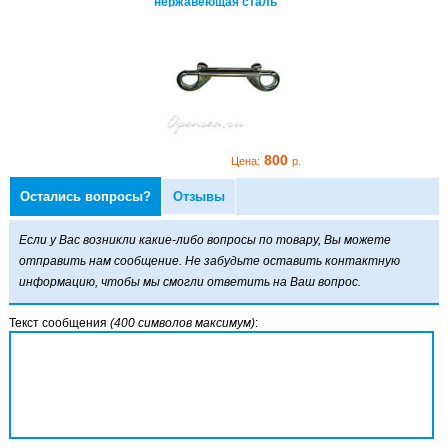
ржавеющая сталь
нержавеющая сталь
800
800
Цена:
р.
Цена:
р.
Остались вопросы?
Отзывы
рабин
ухсторонний 100 мм,
ржавеющая сталь
Если у Вас возникли какие-либо вопросы по товару, Вы можете
отправить нам сообщение. Не забудьте оставить контактную
информацию, чтобы мы смогли ответить на Ваш вопрос.
Текст сообщения
(400 символов максимум)
:
800
Цена:
р.