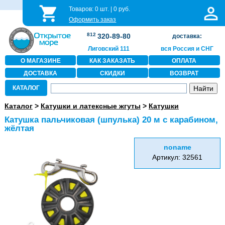
Товаров:
0
шт. |
0
руб.
Оформить заказ
812
320-89-80
доставка:
Лиговский 111
вся Россия и СНГ
О МАГАЗИНЕ
КАК ЗАКАЗАТЬ
ОПЛАТА
ДОСТАВКА
СКИДКИ
ВОЗВРАТ
КАТАЛОГ
Каталог
>
Катушки и латексные жгуты
>
Катушки
Катушка пальчиковая (шпулька) 20 м с карабином,
жёлтая
noname
Артикул: 32561