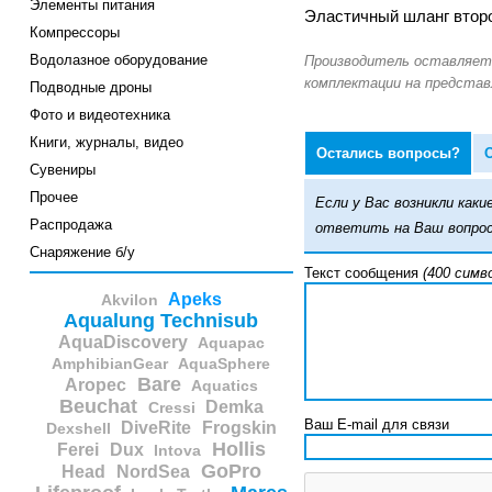
Элементы питания
Эластичный шланг второ
Компрессоры
Водолазное оборудование
Подводные дроны
Фото и видеотехника
Книги, журналы, видео
Остались вопросы?
Сувениры
Прочее
Если у Вас возникли ка
Распродажа
ответить на Ваш вопрос
Снаряжение б/у
Текст сообщения
(400 симв
Apeks
Akvilon
Aqualung Technisub
AquaDiscovery
Aquapac
AmphibianGear
AquaSphere
Bare
Aropec
Aquatics
Beuchat
Demka
Cressi
Ваш E-mail для связи
DiveRite
Frogskin
Dexshell
Hollis
Ferei
Dux
Intova
GoPro
Head
NordSea