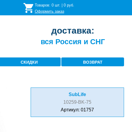
Товаров:
0
шт. |
0
руб.
Оформить заказ
доставка:
вся Россия и СНГ
СКИДКИ
ВОЗВРАТ
SubLife
10259-BK-75
Артикул: 01757