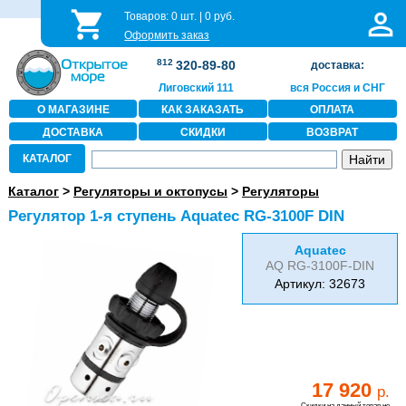
Товаров:
0
шт. |
0
руб.
Оформить заказ
812
320-89-80
доставка:
Лиговский 111
вся Россия и СНГ
О МАГАЗИНЕ
КАК ЗАКАЗАТЬ
ОПЛАТА
ДОСТАВКА
СКИДКИ
ВОЗВРАТ
КАТАЛОГ
Каталог
>
Регуляторы и октопусы
>
Регуляторы
Регулятор 1-я ступень Aquatec RG-3100F DIN
Aquatec
AQ RG-3100F-DIN
Артикул: 32673
17 920
р.
Скидки на данный товар не