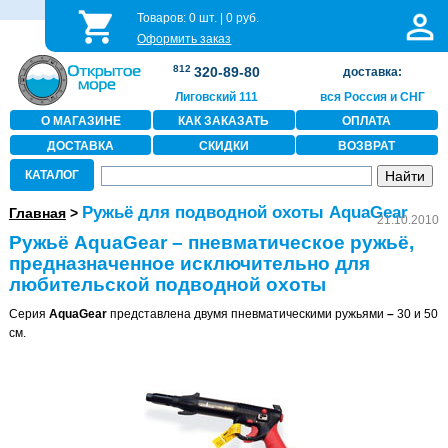
Товаров:
0
шт. |
0
руб.
Оформить заказ
812
320-89-80
доставка:
Лиговский 111
вся Россия и СНГ
О МАГАЗИНЕ
КАК ЗАКАЗАТЬ
ОПЛАТА
ДОСТАВКА
СКИДКИ
ВОЗВРАТ
КАТАЛОГ
Ружьё для подводной охоты AquaGear
Главная
>
21.10.2010
Ружьё AquaGear – пневматическое ружьё,
предназначенное исключительно для
любительской подводной охоты
Серия
AquaGear
представлена двумя пневматическими ружьями
–
30 и 50
см.