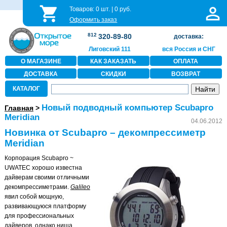
Товаров:
0
шт. |
0
руб.
Оформить заказ
812
320-89-80
доставка:
Лиговский 111
вся Россия и СНГ
О МАГАЗИНЕ
КАК ЗАКАЗАТЬ
ОПЛАТА
ДОСТАВКА
СКИДКИ
ВОЗВРАТ
КАТАЛОГ
Новый подводный компьютер Scubapro
Главная
>
Meridian
04.06.2012
Новинка от Scubapro – декомпрессиметр
Meridian
Корпорация Scubapro ~
UWATEC хорошо известна
дайверам своими отличными
декомпрессиметрами.
Galileo
явил собой мощную,
развивающуюся платформу
для профессиональных
дайверов, однако ниша