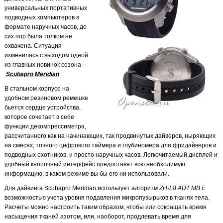
универсальных портативных
подводных компьютеров в
формате наручных часов, до
сих пор была толком не
охвачена. Ситуация
изменилась с выходом одной
из главных новинок сезона
–
Scubapro Meridian
.
В стальном корпусе на
удобном резиновом ремешке
бьется сердце устройства,
которое сочетает в себе
функции декомпрессиметра,
рассчитанного как на начинающих, так продвинутых дайверов, ныряющих
на смесях, точного цифрового таймера и глубиномера для фридайверов и
подводных охотников, и просто наручных часов. Легкочитаемый дисплей и
удобный кнопочный интерфейс предоставят всю необходимую
информацию, в каком режиме вы бы его ни использовали.
Для дайвинга Scubapro Meridian использует алгоритм
ZH-L8 ADT MB
с
возможностью учета уровня подавления микропузырьков в тканях тела.
Расчеты можно настроить таким образом, чтобы или сокращать время
насыщения тканей азотом, или, наоборот, продлевать время для