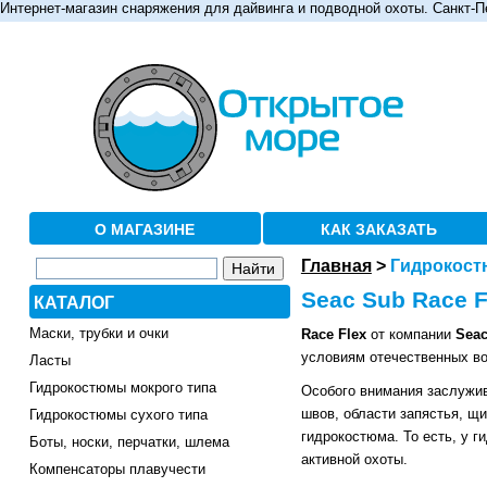
Интернет-магазин снаряжения для дайвинга и подводной охоты. Санкт-П
О МАГАЗИНЕ
КАК ЗАКАЗАТЬ
Главная
>
Гидрокостю
Seac Sub Race 
КАТАЛОГ
Маски, трубки и очки
Race Flex
от компании
Sea
условиям отечественных в
Ласты
Гидрокостюмы мокрого типа
Особого внимания заслужив
швов, области запястья, щ
Гидрокостюмы сухого типа
гидрокостюма. То есть, у 
Боты, носки, перчатки, шлема
активной охоты.
Компенсаторы плавучести