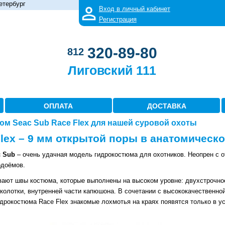
етербург
Вход в личный кабинет
Регистрация
320-89-80
812
Лиговский 111
ОПЛАТА
ДОСТАВКА
м Seac Sub Race Flex для нашей суровой охоты
Flex – 9 мм открытой поры в анатомическ
c Sub
– очень удачная модель гидрокостюма для охотников. Неопрен с 
одоёмов.
ают швы костюма, которые выполнены на высоком уровне: двухстрочное
иколотки, внутренней части капюшона. В сочетании с высококачественно
гидрокостюма Race Flex знакомые лохмотья на краях появятся только в 