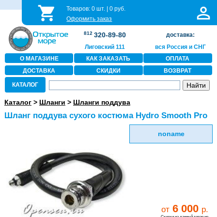
Товаров:
0
шт. |
0
руб.
Оформить заказ
812
320-89-80
доставка:
Лиговский 111
вся Россия и СНГ
О МАГАЗИНЕ
КАК ЗАКАЗАТЬ
ОПЛАТА
ДОСТАВКА
СКИДКИ
ВОЗВРАТ
КАТАЛОГ
Каталог
>
Шланги
>
Шланги поддува
Шланг поддува сухого костюма Hydro Smooth Pro
noname
6 000
от
р.
Скидки на данный товар не