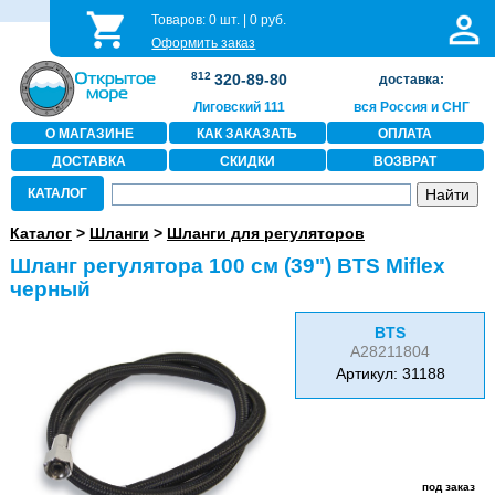
Товаров:
0
шт. |
0
руб.
Оформить заказ
812
320-89-80
доставка:
Лиговский 111
вся Россия и СНГ
О МАГАЗИНЕ
КАК ЗАКАЗАТЬ
ОПЛАТА
ДОСТАВКА
СКИДКИ
ВОЗВРАТ
КАТАЛОГ
Каталог
>
Шланги
>
Шланги для регуляторов
Шланг регулятора 100 см (39") BTS Miflex
черный
BTS
A28211804
Артикул: 31188
под заказ