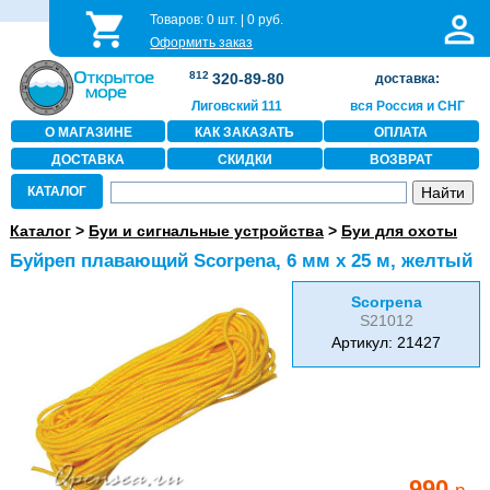
Товаров:
0
шт. |
0
руб.
Оформить заказ
812
320-89-80
доставка:
Лиговский 111
вся Россия и СНГ
О МАГАЗИНЕ
КАК ЗАКАЗАТЬ
ОПЛАТА
ДОСТАВКА
СКИДКИ
ВОЗВРАТ
КАТАЛОГ
Каталог
>
Буи и сигнальные устройства
>
Буи для охоты
Буйреп плавающий Scorpena, 6 мм х 25 м, желтый
Scorpena
S21012
Артикул: 21427
990
р.