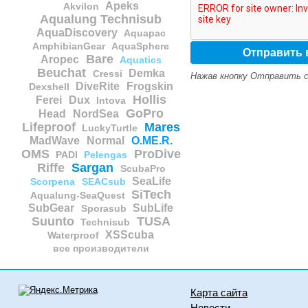
Apeks
Akvilon
Aqualung Technisub
AquaDiscovery
Aquapac
AmphibianGear
AquaSphere
Bare
Aropec
Aquatics
Beuchat
Demka
Cressi
Нажав кнопку Отправить с
DiveRite
Frogskin
Dexshell
Hollis
Ferei
Dux
Intova
GoPro
Head
NordSea
Lifeproof
Mares
LuckyTurtle
MadWave
Normal
O.ME.R.
OMS
ProDive
PADI
Pelengas
Riffe
Sargan
ScubaPro
SeaLife
Scorpena
SEACsub
SiTech
Aqualung-SeaQuest
SubGear
SubLife
Sporasub
Suunto
TUSA
Technisub
XSScuba
Waterproof
все производители
Карта сайта