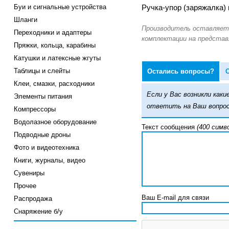
Буи и сигнальные устройства
Ручка-упор (заряжалка)
Шланги
Переходники и адаптеры
Пряжки, кольца, карабины
Катушки и латексные жгуты
Таблицы и слейты
Остались вопросы?
Клеи, смазки, расходники
Если у Вас возникли ка
Элементы питания
ответить на Ваш вопрос
Компрессоры
Водолазное оборудование
Текст сообщения
(400 симв
Подводные дроны
Фото и видеотехника
Книги, журналы, видео
Сувениры
Прочее
Ваш E-mail для связи
Распродажа
Снаряжение б/у