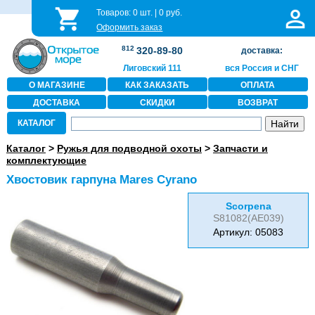
Товаров:
0
шт. |
0
руб.
Оформить заказ
812
320-89-80
доставка:
Лиговский 111
вся Россия и СНГ
О МАГАЗИНЕ
КАК ЗАКАЗАТЬ
ОПЛАТА
ДОСТАВКА
СКИДКИ
ВОЗВРАТ
КАТАЛОГ
Каталог
>
Ружья для подводной охоты
>
Запчасти и
комплектующие
Хвостовик гарпуна Mares Cyrano
Scorpena
S81082(AE039)
Артикул: 05083