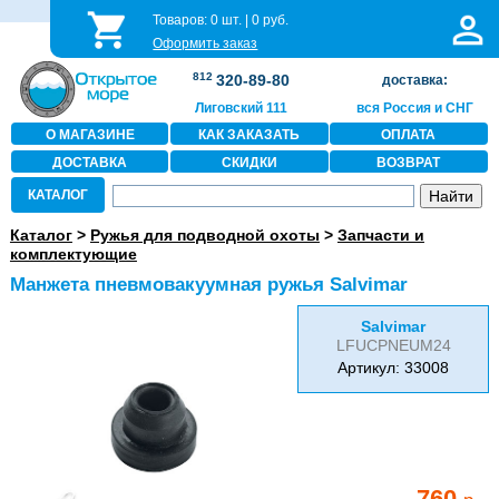
Товаров:
0
шт. |
0
руб.
Оформить заказ
812
320-89-80
доставка:
Лиговский 111
вся Россия и СНГ
О МАГАЗИНЕ
КАК ЗАКАЗАТЬ
ОПЛАТА
ДОСТАВКА
СКИДКИ
ВОЗВРАТ
КАТАЛОГ
Каталог
>
Ружья для подводной охоты
>
Запчасти и
комплектующие
Манжета пневмовакуумная ружья Salvimar
Salvimar
LFUCPNEUM24
Артикул: 33008
760