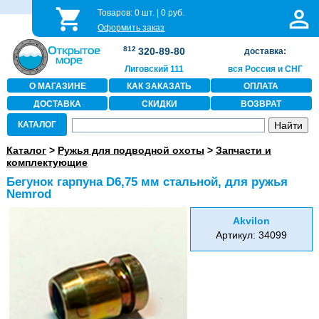
Товаров:
0
шт. |
0
руб.
Оформить заказ
812
320-89-80
доставка:
Лиговский 111
вся Россия и СНГ
О МАГАЗИНЕ
КАК ЗАКАЗАТЬ
ОПЛАТА
ДОСТАВКА
СКИДКИ
ВОЗВРАТ
КАТАЛОГ
Каталог
>
Ружья для подводной охоты
>
Запчасти и
комплектующие
Бегунок гарпуна D6,75 мм стальной, для ружья
Nemrod
Akvilon
Артикул: 34099