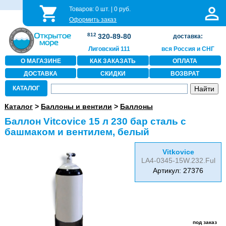
Товаров:
0
шт. |
0
руб.
Оформить заказ
812
320-89-80
доставка:
Лиговский 111
вся Россия и СНГ
О МАГАЗИНЕ
КАК ЗАКАЗАТЬ
ОПЛАТА
ДОСТАВКА
СКИДКИ
ВОЗВРАТ
КАТАЛОГ
Каталог
>
Баллоны и вентили
>
Баллоны
Баллон Vitcovice 15 л 230 бар сталь c
башмаком и вентилем, белый
Vitkovice
LA4-0345-15W.232.Ful
Артикул: 27376
под заказ