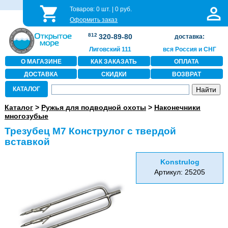
Товаров:
0
шт. |
0
руб.
Оформить заказ
812
320-89-80
доставка:
Лиговский 111
вся Россия и СНГ
О МАГАЗИНЕ
КАК ЗАКАЗАТЬ
ОПЛАТА
ДОСТАВКА
СКИДКИ
ВОЗВРАТ
КАТАЛОГ
Каталог
>
Ружья для подводной охоты
>
Наконечники
многозубые
Трезубец М7 Конструлог с твердой
вставкой
Konstrulog
Артикул: 25205