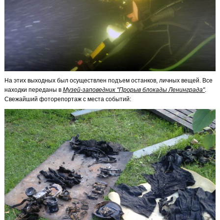
На этих выходных был осуществлен подъем останков, личных вещей. Все
находки переданы в
Музей-заповедник "Прорыв блокады Ленинграда"
.
Свежайший фоторепортаж с места событий: