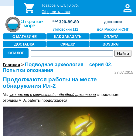
Товаров:
0
шт. |
0
руб.
Оформить заказ
812
320-89-80
доставка:
Лиговский 111
вся Россия и СНГ
О МАГАЗИНЕ
КАК ЗАКАЗАТЬ
ОПЛАТА
ДОСТАВКА
СКИДКИ
ВОЗВРАТ
КАТАЛОГ
Подводная археология – серия 02.
Главная
>
Попытки опознания
27.07.2015
Продолжаются работы на месте
обнаружения Ил-2
Мы
уже писали о совместной подводной археологии
с поисковым
отрядом МГА, работы продолжаются.