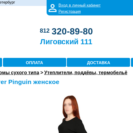
етербург
Вход в личный кабинет
Регистрация
320-89-80
812
Лиговский 111
ОПЛАТА
ДОСТАВКА
юмы сухого типа
>
Утеплители, поддёвы, термобельё
er Pinguin женское