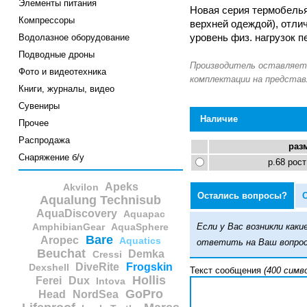
Элементы питания
Новая серия термобелья
Компрессоры
верхней одеждой), отли
Водолазное оборудование
уровень физ. нагрузок 
Подводные дроны
Фото и видеотехника
Книги, журналы, видео
Сувениры
Наличие
Прочее
Распродажа
раз
Снаряжение б/у
р.68 рост
Apeks
Akvilon
Остались вопросы?
Aqualung Technisub
AquaDiscovery
Aquapac
Если у Вас возникли ка
AmphibianGear
AquaSphere
Bare
Aropec
Aquatics
ответить на Ваш вопрос
Beuchat
Demka
Cressi
DiveRite
Frogskin
Dexshell
Текст сообщения
(400 симв
Hollis
Ferei
Dux
Intova
GoPro
Head
NordSea