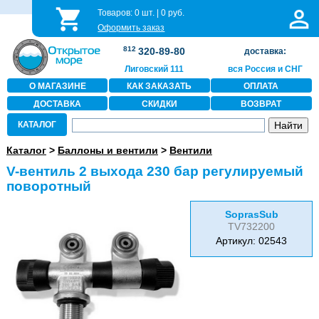
Товаров:
0
шт. |
0
руб.
Оформить заказ
812
320-89-80
доставка:
Лиговский 111
вся Россия и СНГ
О МАГАЗИНЕ
КАК ЗАКАЗАТЬ
ОПЛАТА
ДОСТАВКА
СКИДКИ
ВОЗВРАТ
КАТАЛОГ
Каталог
>
Баллоны и вентили
>
Вентили
V-вентиль 2 выхода 230 бар регулируемый
поворотный
SoprasSub
TV732200
Артикул: 02543