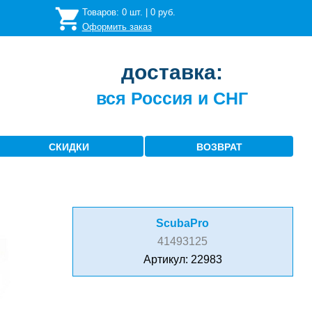
Товаров:
0
шт. |
0
руб.
Оформить заказ
доставка:
вся Россия и СНГ
СКИДКИ
ВОЗВРАТ
ScubaPro
41493125
Артикул: 22983