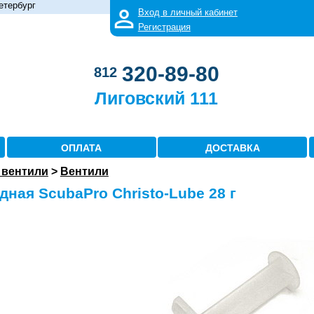
етербург
Вход в личный кабинет
Регистрация
320-89-80
812
Лиговский 111
ОПЛАТА
ДОСТАВКА
 вентили
>
Вентили
ная ScubaPro Christo-Lube 28 г