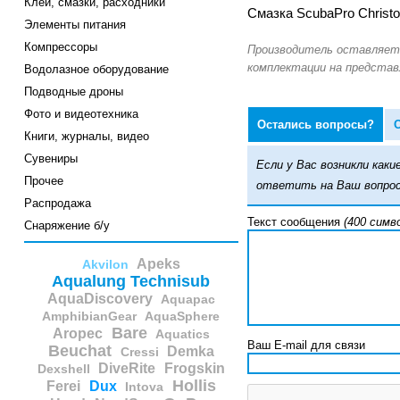
Клеи, смазки, расходники
Смазка ScubaPro Christ
Элементы питания
Компрессоры
Водолазное оборудование
Подводные дроны
Фото и видеотехника
Остались вопросы?
Книги, журналы, видео
Сувениры
Если у Вас возникли ка
Прочее
ответить на Ваш вопрос
Распродажа
Текст сообщения
(400 симв
Снаряжение б/у
Apeks
Akvilon
Aqualung Technisub
AquaDiscovery
Aquapac
AmphibianGear
AquaSphere
Bare
Aropec
Aquatics
Ваш E-mail для связи
Beuchat
Demka
Cressi
DiveRite
Frogskin
Dexshell
Hollis
Ferei
Dux
Intova