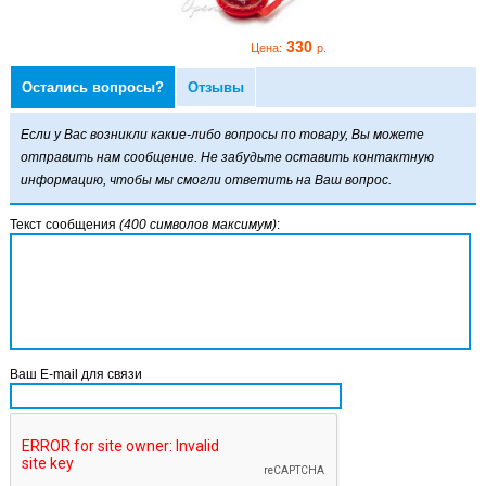
330
330
Цена:
р.
Цена:
р.
Остались вопросы?
Отзывы
ей Scorpena 40 мл
Если у Вас возникли какие-либо вопросы по товару, Вы можете
отправить нам сообщение. Не забудьте оставить контактную
информацию, чтобы мы смогли ответить на Ваш вопрос.
Текст сообщения
(400 символов максимум)
:
330
Цена:
р.
Ваш E-mail для связи