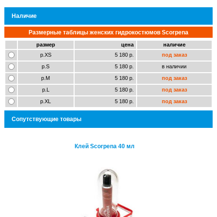
Наличие
Размерные таблицы женских гидрокостюмов Scorpena
размер
цена
наличие
р.XS
5 180 р.
под заказ
р.S
5 180 р.
в наличии
р.M
5 180 р.
под заказ
р.L
5 180 р.
под заказ
р.XL
5 180 р.
под заказ
Сопутствующие товары
ей Scorpena 40 мл
Клей Scorpena 40 мл