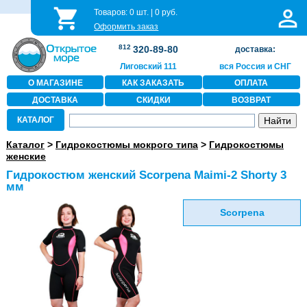
Товаров:
0
шт. |
0
руб.
Оформить заказ
812
320-89-80
доставка:
Лиговский 111
вся Россия и СНГ
О МАГАЗИНЕ
КАК ЗАКАЗАТЬ
ОПЛАТА
ДОСТАВКА
СКИДКИ
ВОЗВРАТ
КАТАЛОГ
Каталог
>
Гидрокостюмы мокрого типа
>
Гидрокостюмы
женские
Гидрокостюм женский Scorpena Maimi-2 Shorty 3
мм
Scorpena