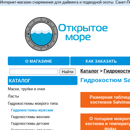
Интернет-магазин снаряжения для дайвинга и подводной охоты. Санкт-П
О МАГАЗИНЕ
КАК ЗАКАЗАТЬ
Каталог
>
Гидрокост
Гидрокостюм Sal
КАТАЛОГ
Маски, трубки и очки
Ласты
Размерная таблиц
костюмов Salvima
Гидрокостюмы мокрого типа
Гидрокостюмы мужские
Гидрокостюмы женские
О толщине мокрог
костюма и температ
Гидрокостюмы детские
воды