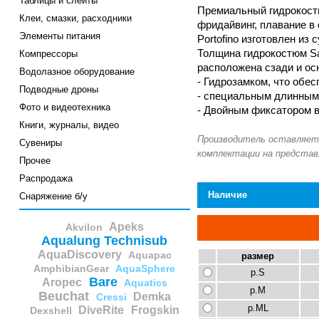
Таблицы и слейты
Премиальный гидрокостюм
Клеи, смазки, расходники
фридайвинг, плавание в 
Элементы питания
Portofino изготовлен из
Толщина гидрокостюм Sal
Компрессоры
расположена сзади и ос
Водолазное оборудование
- Гидрозамком, что обес
Подводные дроны
- специальным длинным
Фото и видеотехника
- Двойным фиксатором в
Книги, журналы, видео
Сувениры
Прочее
Распродажа
Наличие
Снаряжение б/у
Apeks
Akvilon
Aqualung Technisub
AquaDiscovery
Aquapac
размер
AmphibianGear
AquaSphere
р.S
Bare
Aropec
Aquatics
р.M
Beuchat
Demka
Cressi
р.ML
DiveRite
Frogskin
Dexshell