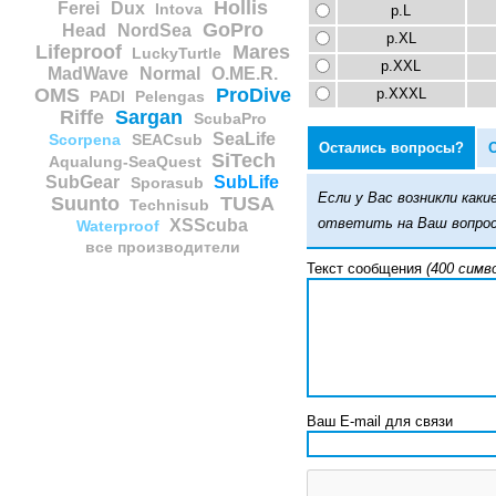
Hollis
Ferei
Dux
Intova
р.L
GoPro
Head
NordSea
р.XL
Lifeproof
Mares
LuckyTurtle
р.XXL
MadWave
Normal
O.ME.R.
OMS
ProDive
р.XXXL
PADI
Pelengas
Riffe
Sargan
ScubaPro
SeaLife
Scorpena
SEACsub
Остались вопросы?
SiTech
Aqualung-SeaQuest
SubGear
SubLife
Sporasub
Если у Вас возникли ка
Suunto
TUSA
Technisub
ответить на Ваш вопрос
XSScuba
Waterproof
все производители
Текст сообщения
(400 симв
Ваш E-mail для связи