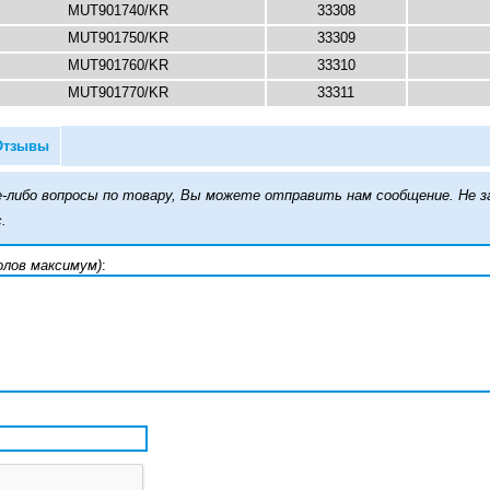
MUT901740/KR
33308
MUT901750/KR
33309
MUT901760/KR
33310
MUT901770/KR
33311
Отзывы
кие-либо вопросы по товару, Вы можете отправить нам сообщение. Н
.
олов максимум)
: