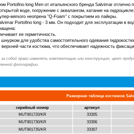
 Portofino long Men от итальянского бренда Salvimar отлично по
открытой воде, погружение с аквалангом, катание на гидроцикле,
 супер-мягкого неопрена "Q-Foam" с покрытием из лайкры.
vimar Portofino long - 3 мм. Он подходит для эксплуатации в в
нащена:
печивает ее герметичность.
 шнурком для удобства самостоятельного одевания гидрокостю
 верхней части костюма, что обеспечивает надежность фиксаци
Размерная таблица костюмов Salv
серийный номер
артикул
MUT901720/KR
33305
MUT901730/KR
33306
MUT901735/KR
33307