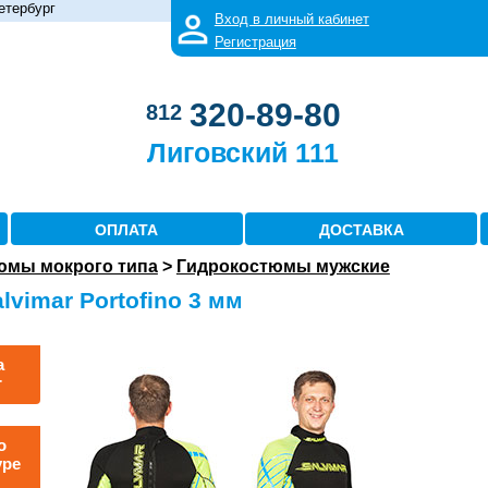
етербург
Вход в личный кабинет
Регистрация
320-89-80
812
Лиговский 111
ОПЛАТА
ДОСТАВКА
юмы мокрого типа
>
Гидрокостюмы мужские
vimar Portofino 3 мм
а
r
о
уре