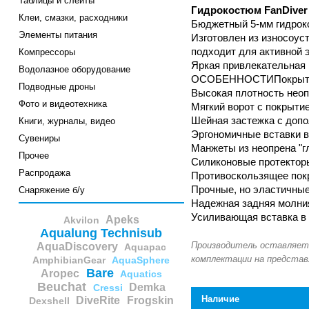
Таблицы и слейты
Гидрокостюм FanDiver 
Клеи, смазки, расходники
Бюджетный 5-мм гидрок
Элементы питания
Изготовлен из износоус
подходит для активной э
Компрессоры
Яркая привлекательная 
Водолазное оборудование
ОСОБЕННОСТИПокрытие и
Подводные дроны
Высокая плотность неоп
Фото и видеотехника
Мягкий ворот с покрыти
Шейная застежка с доп
Книги, журналы, видео
Эргономичные вставки в
Сувениры
Манжеты из неопрена "г
Прочее
Силиконовые протекторы
Распродажа
Противоскользящее пок
Прочные, но эластичные
Снаряжение б/у
Надежная задняя молни
Усиливающая вставка в 
Apeks
Akvilon
Aqualung Technisub
AquaDiscovery
Aquapac
AmphibianGear
AquaSphere
Bare
Aropec
Aquatics
Beuchat
Demka
Cressi
Наличие
DiveRite
Frogskin
Dexshell