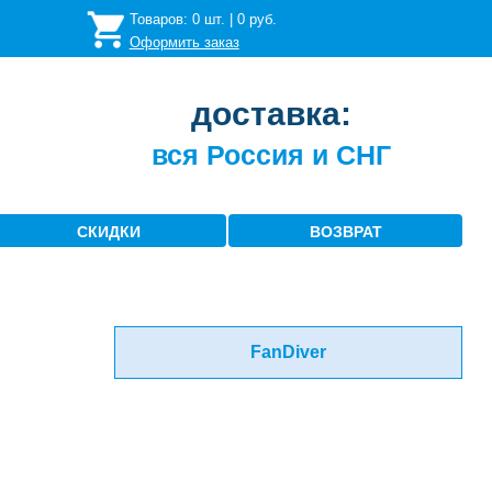
Товаров:
0
шт. |
0
руб.
Оформить заказ
доставка:
вся Россия и СНГ
СКИДКИ
ВОЗВРАТ
FanDiver