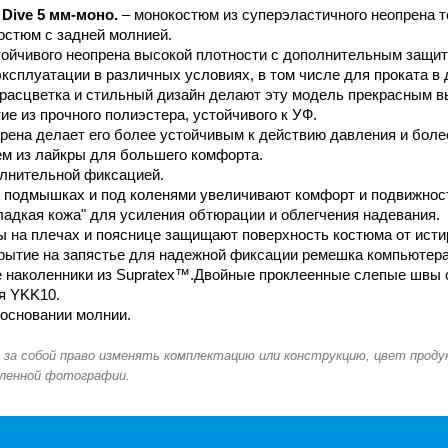
Dive 5 мм-моно.
– монокостюм из суперэластичного неопрена т
остюм с задней молнией.
тойчивого неопрена высокой плотности с дополнительным защит
ксплуатации в различных условиях, в том числе для проката в 
расцветка и стильный дизайн делают эту модель прекрасным в
з прочного полиэстера, устойчивого к УФ.
рена делает его более устойчивым к действию давления и боле
ем из лайкры для большего комфорта.
олнительной фиксацией.
 подмышках и под коленями увеличивают комфорт и подвижнос
ладкая кожа" для усиления обтюрации и облегчения надевания.
 на плечах и пояснице защищают поверхность костюма от исти
рытие на запястье для надежной фиксации ремешка компьютера
 наколенники из Supratex™.Двойные проклеенные слепые швы 
я YKK10.
основании молнии.