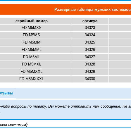
Размерные таблицы мужских костюмов
серийный номер
артикул
FD M5MXS
34323
FD M5MS
34324
FD M5MM
34325
FD M5MML
34326
FD M5ML
34327
FD M5MXL
34328
FD M5MXXL
34329
FD M5MXXXL
34330
Отзывы
кие-либо вопросы по товару, Вы можете отправить нам сообщение. Н
.
олов максимум)
: