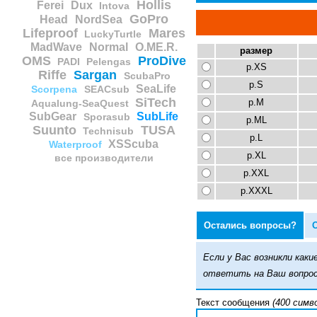
Hollis
Ferei
Dux
Intova
GoPro
Head
NordSea
Lifeproof
Mares
LuckyTurtle
MadWave
Normal
O.ME.R.
размер
OMS
ProDive
PADI
Pelengas
р.XS
Riffe
Sargan
ScubaPro
р.S
SeaLife
Scorpena
SEACsub
SiTech
р.M
Aqualung-SeaQuest
SubGear
SubLife
Sporasub
р.ML
Suunto
TUSA
Technisub
р.L
XSScuba
Waterproof
р.XL
все производители
р.XXL
р.XXXL
Остались вопросы?
Если у Вас возникли ка
ответить на Ваш вопрос
Текст сообщения
(400 симв