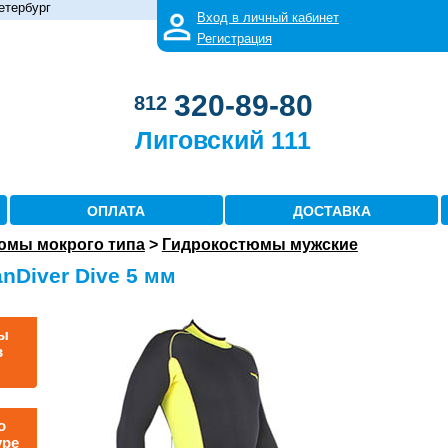
етербург
Вход в личный кабинет
Регистрация
320-89-80
812
Лиговский 111
ОПЛАТА
ДОСТАВКА
юмы мокрого типа
>
Гидрокостюмы мужские
nDiver Dive 5 мм
ы
в
о
уре