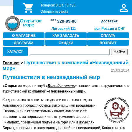
Товаров:
0
шт. |
0
руб.
Оформить заказ
812
320-89-80
доставка:
Лиговский 111
вся Россия и СНГ
О МАГАЗИНЕ
КАК ЗАКАЗАТЬ
ОПЛАТА
ДОСТАВКА
СКИДКИ
ВОЗВРАТ
КАТАЛОГ
Путешествия с компанией «Неизведанный
Главная
>
мир»
25.03.2014
Путешествия в неизведанный мир
«Открытое море»
и клуб «
Белый тюлень
» налаживают сотрудничество с
туристической компанией
«Неизведанный мир»
.
Когда хочется отложить все дела и оказаться там, на
Альпийских тропах, любуясь высочайшими вершинами
Европы, или в стремительных водах Замбези с её
знаменитыми порогами, или в штурмовом лагере в
Гималаях, предвкушая подъём на гору, или в джунглях
Бирмы, знакомясь с наследием древнейших цивилизаций, Когда хочется