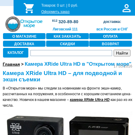
Товаров:
0
шт. |
0
руб.
Оформить заказ
812
320-89-80
доставка:
Лиговский 111
вся Россия и СНГ
О МАГАЗИНЕ
КАК ЗАКАЗАТЬ
ОПЛАТА
ДОСТАВКА
СКИДКИ
ВОЗВРАТ
КАТАЛОГ
Камера XRide Ultra HD в "Открытом море"
Главная
>
17.03.2016
Камера XRide Ultra HD – для подводной и
экшн съемки
В «Открытом море» мы следим за новинками на фронте экшн-камер,
рассчитанных на погружения, в особенности с хорошим сочетанием цена-
качество. Новичок в нашем магазине –
камера XRide Ultra HD
как раз из их
числа.