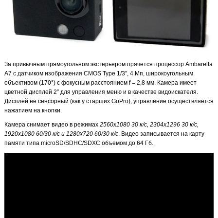
За привычным прямоугольном экстерьером прячется процессор Ambarella
A7 с датчиком изображения CMOS Type 1/3″, 4 Мп, широкоугольным
объективом (170°) с фокусным расстоянием f = 2,8 мм. Камера имеет
цветной дисплей 2″ для управления меню и в качестве видоискателя.
Дисплей не сенсорный (как у старших GoPro), управление осуществляется
нажатием на кнопки.
Камера снимает видео в режимах
2560x1080 30 к/с, 2304x1296 30 к/с,
1920x1080 60/30 к/с и 1280x720 60/30 к/с
. Видео записывается на карту
памяти типа microSD/SDHC/SDXC объемом до 64 Гб.