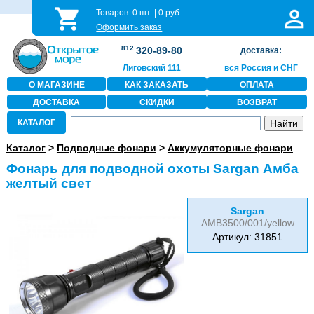
Товаров:
0
шт. |
0
руб.
Оформить заказ
812
320-89-80
доставка:
Лиговский 111
вся Россия и СНГ
О МАГАЗИНЕ
КАК ЗАКАЗАТЬ
ОПЛАТА
ДОСТАВКА
СКИДКИ
ВОЗВРАТ
КАТАЛОГ
Каталог
>
Подводные фонари
>
Аккумуляторные фонари
Фонарь для подводной охоты Sargan Амба
желтый свет
Sargan
AMB3500/001/yellow
Артикул: 31851