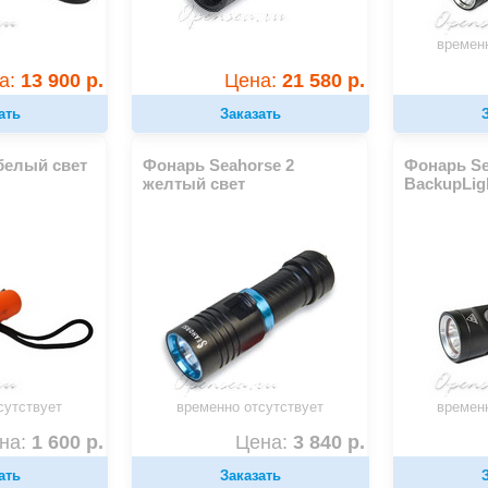
времен
а:
13 900 р.
Цена:
21 580 р.
ать
Заказать
белый свет
Фонарь Seahorse 2
Фонарь Se
желтый свет
BackupLig
сутствует
временно отсутствует
времен
на:
1 600 р.
Цена:
3 840 р.
ать
Заказать