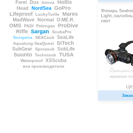
Hollis
Ferei
Dux
Intova
GoPro
Head
NordSea
Фонарь Seaho
Lifeproof
Mares
LuckyTurtle
Light, налобн
MadWave
Normal
O.ME.R.
свет
OMS
ProDive
PADI
Pelengas
Riffe
Sargan
ScubaPro
SeaLife
Scorpena
SEACsub
SiTech
Aqualung-SeaQuest
SubGear
SubLife
Sporasub
Suunto
TUSA
Technisub
XSScuba
Waterproof
все производители
временно от
Це
Заказ