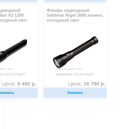
одводный
Фонарь подводный
last X2 1200
Salvimar Rigel 3500 люмен,
олодный свет
холодный свет
но отсутствует
временно отсутствует
Цена:
9 490 р.
Цена:
16 790 р.
Заказать
Заказать