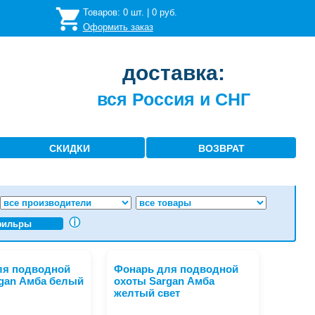
Товаров:
0
шт. |
0
руб.
Оформить заказ
доставка:
вся Россия и СНГ
СКИДКИ
ВОЗВРАТ
ⓘ
фильры
ля подводной
Фонарь для подводной
gan Амба белый
охоты Sargan Амба
желтый свет