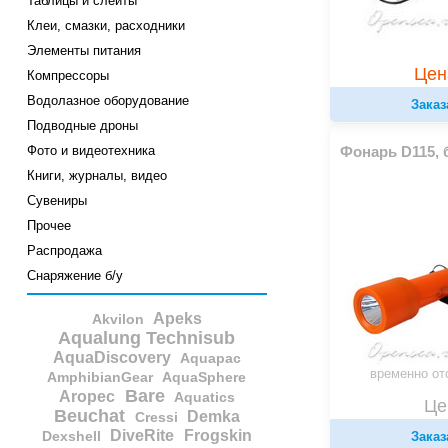
Таблицы и слейты
Клеи, смазки, расходники
Элементы питания
Цен
Компрессоры
Водолазное оборудование
Заказ
Подводные дроны
Фото и видеотехника
Фонарь D115, 
Книги, журналы, видео
Сувениры
Прочее
Распродажа
Снаряжение б/у
Apeks
Akvilon
Aqualung Technisub
AquaDiscovery
Aquapac
временно от
AmphibianGear
AquaSphere
Bare
Aropec
Aquatics
Це
Beuchat
Demka
Cressi
DiveRite
Frogskin
Dexshell
Заказ