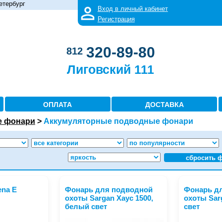
етербург
Вход в личный кабинет
Регистрация
320-89-80
812
Лиговский 111
ОПЛАТА
ДОСТАВКА
 фонари
>
Аккумуляторные подводные фонари
сбросить 
ena E
Фонарь для подводной
Фонарь д
охоты Sargan Xаус 1500,
охоты Sar
белый свет
свет