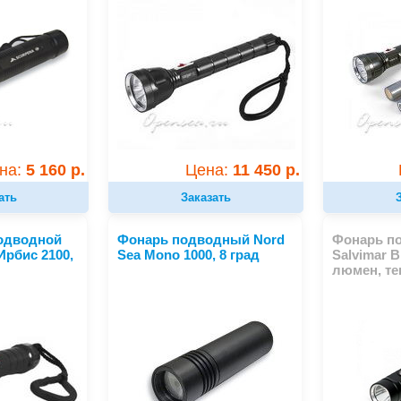
на:
5 160 р.
Цена:
11 450 р.
ать
Заказать
одводной
Фонарь подводный Nord
Фонарь п
Ирбис 2100,
Sea Mono 1000, 8 град
Salvimar B
люмен, те