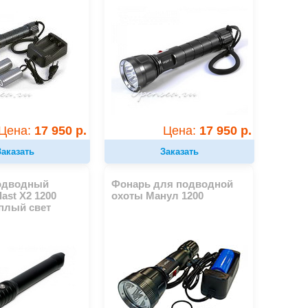
Цена:
17 950 р.
Цена:
17 950 р.
Заказать
Заказать
одводный
Фонарь для подводной
last X2 1200
охоты Манул 1200
плый свет