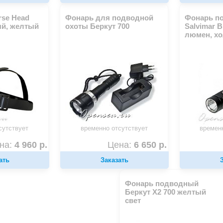
rse Head
Фонарь для подводной
Фонарь п
ый, желтый
охоты Беркут 700
Salvimar B
люмен, х
сутствует
временно отсутствует
времен
на:
4 960 р.
Цена:
6 650 р.
ать
Заказать
Фонарь подводный
Беркут Х2 700 желтый
свет