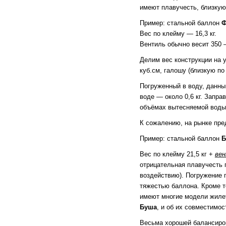
имеют плавучесть, близкую
Пример: стальной баллон
Ф
Вес по клейму — 16,3 кг.
Вентиль обычно весит 350 
Делим вес конструкции на у
куб.см, галошу (близкую по
Погруженный в воду, данный
воде — около 0,6 кг. Запра
объёмах вытесняемой воды.
К сожалению, на рынке пре
Пример: стальной баллон
Б
Вес по клейму 21,5 кг +
ве
отрицательная плавучесть 
воздействию). Погружение 
тяжестью баллона. Кроме т
имеют многие модели жилет
Буша
, и об их совместимос
Весьма хорошей балансиров