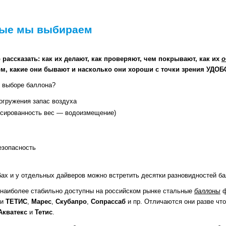
рые мы выбираем
рассказать: как их делают, как проверяют, чем покрывают, как их
о
ом, какие они бывают и насколько они хороши с точки зрения УДОБ
и выборе баллона?
огружения запас воздуха
нсированность вес — водоизмещение)
езопасность
бах и у отдельных дайверов можно встретить десятки разновидностей 
 наиболее стабильно доступны на российском рынке стальные
баллоны
ф
ии
ТЕТИС
,
Марес
,
Скубапро
,
Сопрасcаб
и пр. Отличаются они разве чт
Акватекс
и
Тетис
.