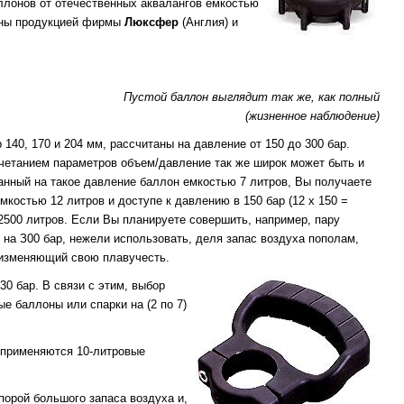
ллонов от отечественных аквалангов емкостью
лены продукцией фирмы
Люксфер
(Англия) и
Пустой баллон выглядит так же, как полный
(жизненное наблюдение)
 140, 170 и 204 мм, рассчитаны на давление от 150 до 300 бар.
сочетанием параметров объем/давление так же широк может быть и
танный на такое давление баллон емкостью 7 литров, Вы получаете
емкостью 12 литров и доступе к давлению в 150 бар (12 х 150 =
2500 литров. Если Вы планируете совершить, например, пару
 на З00 бар, нежели использовать, деля запас воздуха пополам,
 изменяющий свою плавучесть.
0 бар. В связи с этим, выбор
 баллоны или спарки на (2 по 7)
о применяются 10-литровые
порой большого запаса воздуха и,