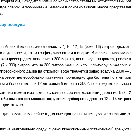
м вторичном, находится большое количество стальных отечественных ба
 виде спарок. Алюминиевые баллоны в основной своей массе представ
с
.
асу воздуха
ейских баллонов имеет емкость 7, 10, 12, 15 (реже 18) литров, диаметр
по отдельности, так и конфигурироваться в спарки. В связи с широким 
 компрессор дает давление в 300 бар, то, используя, например, рассчи
 (7 х 300) литров, что на 300 литров больше, чем, к примеру, в баллоне 
мпрессионного дайва на открытой воде требуется запас воздуха 2000 — 
на озере, целесообразно применить поочерёдно два баллона по 7 литров
ой и более тяжелый 12-литровый баллон на 300 бар, к тому же сильнее
его мы можем иметь дело с компрессорами, дающими давление 150 – 23
бычные рекреационные погружения дайверов падает на 12 и 15-литровые
е достаточно.
е для работы в бассейне и для выездов на наши неглубокие озера част
иях (в надголовную среду, с декомпрессионными остановками) требуют 