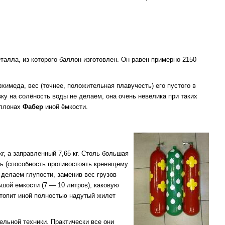
талла, из которого баллон изготовлен. Он равен примерно 2150
рхимеда, вес (точнее, положительная плавучесть) его пустого в
вку на солёность воды не делаем, она очень невелика при таких
аллонах
Фабер
иной ёмкости.
кг, а заправленный 7,65 кг. Столь большая
ть (способность противостоять кренящему
 делаем глупости, заменив вес грузов
шой емкости (7 — 10 литров), каковую
топит иной полностью надутый жилет
льной техники. Практически все они