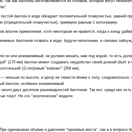
о, так как баллоны изготавливаются из сплавов, которые могут незначит
бо".
устой баллон в воде обладает положительной плавучестью, равной приме
ом (отрицательной плавучестью), примерно равным 1 килограмму.
в вполне приемлемая, хотя некоторым не нравится, когда к концу дайва
ниевых баллонов плавать в воде, будучи неполными, и связано заблужд
ли он или алюминиевый, не должен мешать нам под водой, то есть дол
дой" (170 мм) баллон может создавать неудобство своей длиной (бьёт 
олстенький 12-литровый "компакт" (204 мм).
) — меньше по высоте, и центр ее тяжести ближе к телу, следовательно,
вый баллон, особенно алюминиевый.
 около двух десятков разновидностей баллонов. Так вот, среди них ест
е тонут. Но это "экзотические" модели.
е
 При одинаковом объёме и давлении "призовые места", как и в вопросе 