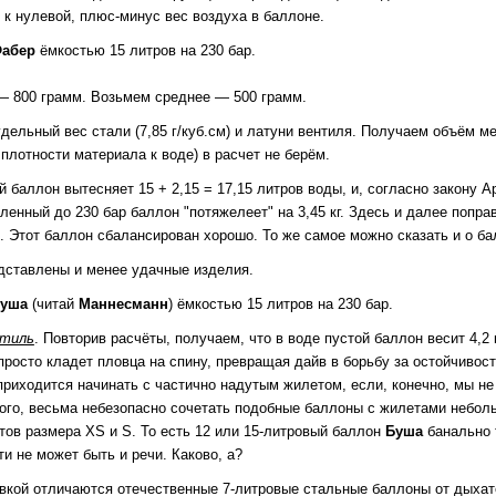
 к нулевой, плюс-минус вес воздуха в баллоне.
абер
ёмкостью 15 литров на 230 бар.
— 800 грамм. Возьмем среднее — 500 грамм.
дельный вес стали (7,85 г/куб.см) и латуни вентиля. Получаем объём ме
 плотности материала к воде) в расчет не берём.
 баллон вытесняет 15 + 2,15 = 17,15 литров воды, и, согласно закону А
вленный до 230 бар баллон "потяжелеет" на 3,45 кг. Здесь и далее попра
 Этот баллон сбалансирован хорошо. То же самое можно сказать и о б
дставлены и менее удачные изделия.
уша
(читай
Маннесманн
) ёмкостью 15 литров на 230 бар.
нтиль
. Повторив расчёты, получаем, что в воде пустой баллон весит 4,2 
просто кладет пловца на спину, превращая дайв в борьбу за остойчивос
приходится начинать с частично надутым жилетом, если, конечно, мы не
ого, весьма небезопасно сочетать подобные баллоны с жилетами неболь
ов размера ХS и S. То есть 12 или 15-литровый баллон
Буша
банально 
ти не может быть и речи. Каково, а?
кой отличаются отечественные 7-литровые стальные баллоны от дыхате