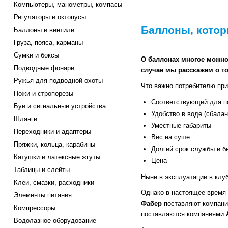
Компьютеры, манометры, компасы
Регуляторы и октопусы
Баллоны, кото
Баллоны и вентили
Груза, пояса, карманы
Сумки и боксы
О баллонах многое можно 
Подводные фонари
случае мы расскажем о т
Ружья для подводной охоты
Что важно потребителю пр
Ножи и стропорезы
Соответствующий для п
Буи и сигнальные устройства
Удобство в воде (сбала
Шланги
Уместные габариты
Переходники и адаптеры
Вес на суше
Пряжки, кольца, карабины
Долгий срок службы и б
Катушки и латексные жгуты
Цена
Таблицы и слейты
Ныне в эксплуатации в клу
Клеи, смазки, расходники
Однако в настоящее время
Элементы питания
Фабер
поставляют компан
Компрессоры
поставляются компаниями
Водолазное оборудование