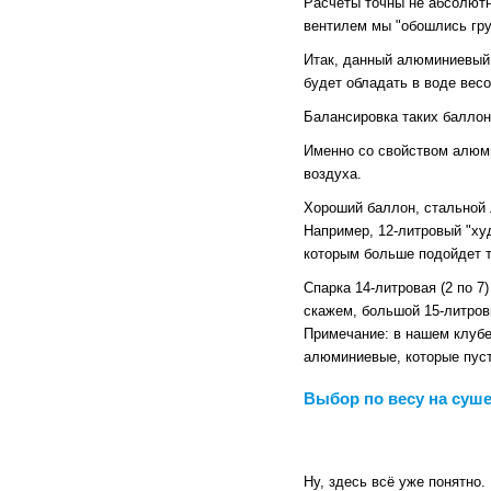
Расчеты точны не абсолютн
вентилем мы "обошлись гру
Итак, данный алюминиевый п
будет обладать в воде вес
Балансировка таких баллоно
Именно со свойством алюми
воздуха.
Хороший баллон, стальной 
Например, 12-литровый "ху
которым больше подойдет т
Спарка 14-литровая (2 по 7
скажем, большой 15-литро
Примечание: в нашем клубе
алюминиевые, которые пусты
Выбор по весу на суш
Ну, здесь всё уже понятно.