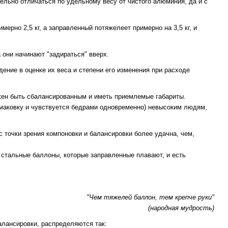
ельно отличаться по удельному весу от чистого алюминия, да и с
рно 2,5 кг, а заправленный потяжелеет примерно на 3,5 кг, и
 они начинают "задираться" вверх.
ение в оценке их веса и степени его изменения при расходе
жен быть сбалансированным и иметь приемлемые габариты.
в маковку и чувствуется бедрами одновременно) невысоким людям,
 с точки зрения компоновки и балансировки более удачна, чем,
ь стальные баллоны, которые заправленные плавают, и есть
"Чем тяжелей баллон, тем крепче руки"
(народная мудрость)
балансировки, распределяются так: