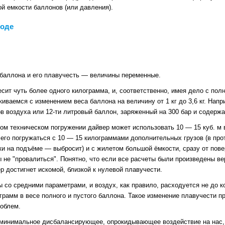
ой емкости баллонов (или давления).
воде
 баллона и его плавучесть — величины переменные.
есит чуть более одного килограмма, и, соответственно, имея дело с по
иваемся с изменением веса баллона на величину от 1 кг до 3,6 кг. Нап
ов воздуха или 12-ти литровый баллон, заряженный на 300 бар и содерж
ком техническом погружении дайвер может использовать 10 — 15 куб. м 
 его погружаться с 10 — 15 килограммами дополнительных грузов (в пр
и на подъёме — выбросит) и с жилетом большой ёмкости, сразу от повер
ы не "провалиться". Понятно, что если все расчеты были произведены в
р достигнет искомой, близкой к нулевой плавучести.
со средними параметрами, и воздух, как правило, расходуется не до к
грамм в весе полного и пустого баллона. Такое изменение плавучести п
роблем.
минимальное дисбалансирующее, опрокидывающее воздействие на нас, 