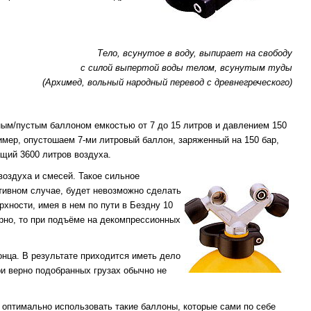
Тело, всунутое в воду, выпирает на свободу
с силой выпертой воды телом, всунутым туды
(Архимед, вольный народный перевод с древнегреческого)
лным/пустым баллоном емкостью от 7 до 15 литров и давлением 150
ример, опустошаем 7-ми литровый баллон, заряженный на 150 бар,
ащий 3600 литров воздуха.
воздуха и смесей. Такое сильное
отивном случае, будет невозможно сделать
хности, имея в нем по пути в Бездну 10
ерно, то при подъёме на декомпрессионных
онца. В результате приходится иметь дело
ри верно подобранных грузах обычно не
оптимально использовать такие баллоны, которые сами по себе