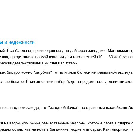
ы и надежности
ный. Все баллоны, произведенные для дайверов заводами:
Маннесманн
ению, представляют собой изделия для многолетней (10 — 30 лет) безоп
реосвидетельствования их специалистами.
 как быстро можно "загубить" тот или иной баллон неправильной эксплу
ольно быстро. В связи с этим выбор будет определяться условиями эксп
ые на одном заводе, т.е. "из одной бочки", но с разными наклейками
Ак
на вторичном рынке отечественные баллоны, которые стоят в спарке от 
рашно оставлять на ночь в багажнике, лодке или сарае. Как говорится, 