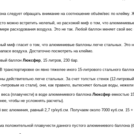
она следует обращать внимание на соотношение объём/вес по клейму. Ж
асто можно встретить нелепый, но расхожий миф о том, что алюминиевы
мере расходования воздуха. Это не так. Любой баллон меняет свой вес 
ый миф гласит о том, что алюминиевые баллоны легче стальных. Это н
запасе воздуха. Достаточно посмотреть на клеймо.
евый баллон
Люксфер
, 15 литров, 230 бар.
 В транспортировке он явно тяжелее иного 15-литрового стального балло
ы действительно легче стальных. За счет толстых стенок (12-литровы
-литровым из стали), они, как правило, вытесняют больше воды, нежели
 веса (плавучести) в воде алюминиевого баллона
Люксфер
емкостью 15 
нее, чтобы не усложнять расчеты).
 вес алюминия, равный 2,7 гр/куб.см. Получаем около 7000 куб.см. 15 +
ма положительной плавучести данного пустого алюминиевого баллона (бе