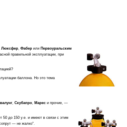
,
Люксфер
,
Фабер
или
Первоуральским
асной правильной эксплуатации, при
атацией?
луатации баллона. Но это тема
валунг
,
Скубапро
,
Марес
и прочие, —
50 до 150 у.е. и имеют в связи с этим
"сопрут — не жалко".