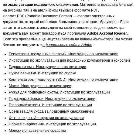
по эксплуатации подводного снаряжения
. Материалы представлены как
на русском, так и на английском языках в формате PDF.
Формат PDF (Portable Document Format) — формат электронных
документов, который понимают большинство интернет-браузеров. Если
вы хотите сохранить инстукцию на свой компьютер, то для просмотра
документа вам может понадобиться программа
Adobe Acrobat Reader
.
Если эта программа ещё не установлена на вашем компьютере, вы можно
бесплатно загрузить с
официального сайта Adobe
.
Регуляторы, воздушные системы. Инструкции по эксплуатации
Инструкции по эксплуатации для подводных компьютеров и консолей
Гидрокостюмы. Инструкции по эксплуатации
Сухие перчатки. Инструкции по сборке
Компенсаторы плавучести (BCD). Инструкции по эксплуатации
Маски. Инструкции по эксплуатации
Ружья для подводной охоты. Инструкции по эксплуатации
Подводные фонари. Инструкции по эксплуатации
Газоанализаторы. Инструкции по эксплуатации
Средства для ухода за подводным снаряжением
Фото и видео. Инструкции по эксплуатации
Прочее снаряжение. Инструкции по эксплуатации
Морские спасательные средства