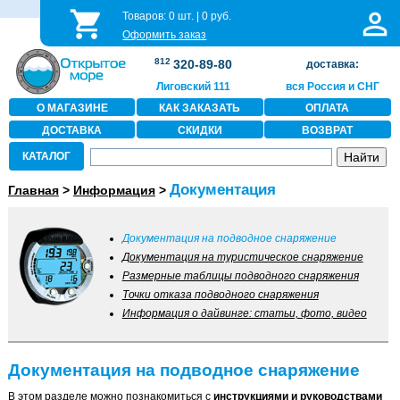
Товаров:
0
шт. |
0
руб.
Оформить заказ
812
320-89-80
доставка:
Лиговский 111
вся Россия и СНГ
О МАГАЗИНЕ
КАК ЗАКАЗАТЬ
ОПЛАТА
ДОСТАВКА
СКИДКИ
ВОЗВРАТ
КАТАЛОГ
Документация
Главная
>
Информация
>
Документация на подводное снаряжение
Документация на туристическое снаряжение
Размерные таблицы подводного снаряжения
Точки отказа подводного снаряжения
Информация о дайвинге: статьи, фото, видео
Документация на подводное снаряжение
В этом разделе можно познакомиться с
инструкциями и руководствами