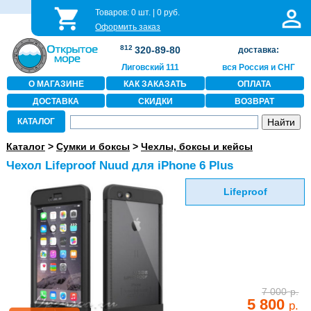
Товаров:
0
шт. |
0
руб.
Оформить заказ
812
320-89-80
доставка:
Лиговский 111
вся Россия и СНГ
О МАГАЗИНЕ
КАК ЗАКАЗАТЬ
ОПЛАТА
ДОСТАВКА
СКИДКИ
ВОЗВРАТ
КАТАЛОГ
Каталог
>
Сумки и боксы
>
Чехлы, боксы и кейсы
Чехол Lifeproof Nuud для iPhone 6 Plus
Lifeproof
7 000
р.
5 800
р.