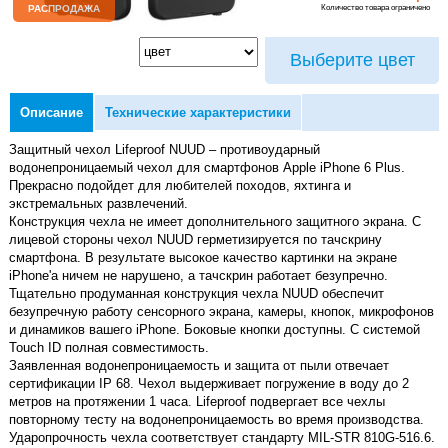
Количество товара ограничено
РАСПРОДАЖА
Выберите цвет
Описание
Технические характеристики
Защитный чехол Lifeproof NUUD – противоударный
водонепроницаемый чехол для смартфонов Apple iPhone 6 Plus.
Прекрасно подойдет для любителей походов, яхтинга и
экстремальных развлечений.
Конструкция чехла не имеет дополнительного защитного экрана. С
лицевой стороны чехол NUUD герметизируется по тачскрину
смартфона. В результате высокое качество картинки на экране
iPhonе'а ничем не нарушено, а тачскрин работает безупречно.
Тщательно продуманная конструкция чехла NUUD обеспечит
безупречную работу сенсорного экрана, камеры, кнопок, микрофонов
и динамиков вашего iPhone. Боковые кнопки доступны. С системой
Touch ID полная совместимость.
Заявленная водонепроницаемость и защита от пыли отвечает
сертификации IP 68. Чехол выдерживает погружение в воду до 2
метров на протяжении 1 часа. Lifeproof подвергает все чехлы
повторному тесту на водонепроницаемость во время производства.
Ударопрочность чехла соответствует стандарту MIL-STR 810G-516.6.