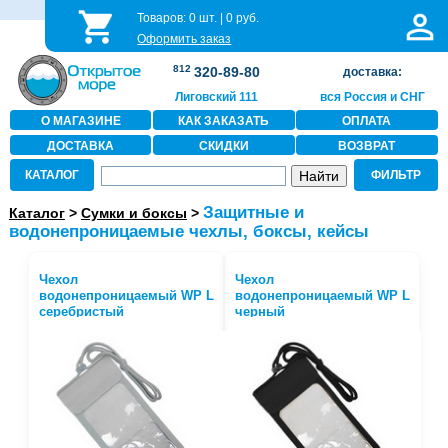
Товаров:
0
шт. |
0
руб.
Оформить заказ
812
320-89-80
доставка:
Лиговский 111
вся Россия и СНГ
О МАГАЗИНЕ
КАК ЗАКАЗАТЬ
ОПЛАТА
ДОСТАВКА
СКИДКИ
ВОЗВРАТ
КАТАЛОГ
ФИЛЬТР
Защитные и
Каталог
>
Сумки и боксы
>
водонепроницаемые чехлы, боксы, кейсы
Чехол
Чехол
водонепроницаемый WP L
водонепроницаемый WP L
серебристый
черный