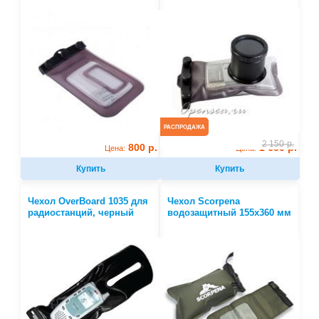
РАСПРОДАЖА
2 150
р.
800 р.
1 650 р.
Цена:
Цена:
Купить
Купить
Чехол OverBoard 1035 для
Чехол Scorpena
радиостанций, черный
водозащитный 155х360 мм