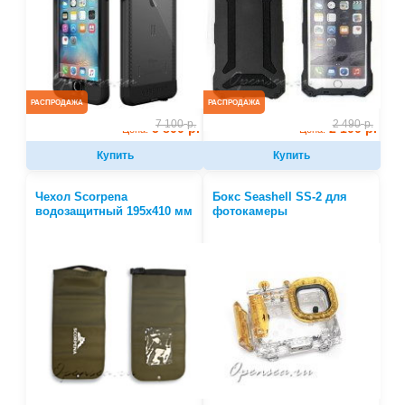
РАСПРОДАЖА
РАСПРОДАЖА
7 100
р.
2 490
р.
5 800 р.
2 100 р.
Цена:
Цена:
Купить
Купить
Чехол Scorpena
Бокс Seashell SS-2 для
водозащитный 195х410 мм
фотокамеры