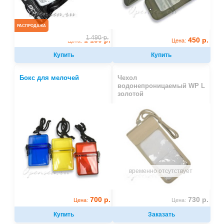
РАСПРОДАЖА
1 490
р.
450 р.
1 130 р.
Цена:
Цена:
Купить
Купить
Бокс для мелочей
Чехол
водонепроницаемый WP L
золотой
временно отсутствует
700 р.
730 р.
Цена:
Цена:
Купить
Заказать