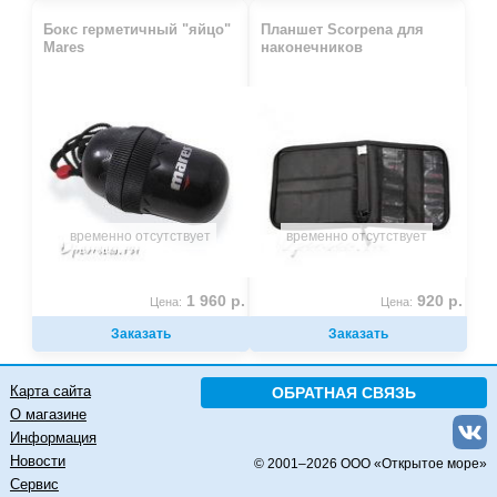
Бокс герметичный "яйцо"
Планшет Scorpena для
Mares
наконечников
временно отсутствует
временно отсутствует
1 960 р.
920 р.
Цена:
Цена:
Заказать
Заказать
Карта сайта
ОБРАТНАЯ СВЯЗЬ
О магазине
Информация
Новости
© 2001–
2026 ООО «Открытое море»
Сервис