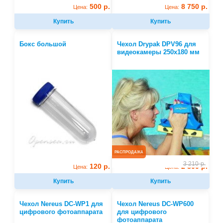
500 р.
8 750 р.
Цена:
Цена:
Купить
Купить
Бокс большой
Чехол Drypak DPV96 для
видеокамеры 250х180 мм
РАСПРОДАЖА
3 210
р.
120 р.
2 800 р.
Цена:
Цена:
Купить
Купить
Чехол Nereus DC-WP1 для
Чехол Nereus DC-WP600
цифрового фотоаппарата
для цифрового
фотоаппарата