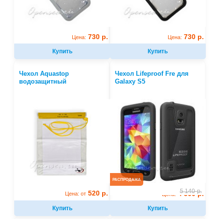
730 р.
730 р.
Цена:
Цена:
Купить
Купить
Чехол Aquastop
Чехол Lifeproof Fre для
водозащитный
Galaxy S5
РАСПРОДАЖА
5 140
р.
520 р.
4 500 р.
Цена: от
Цена:
Купить
Купить