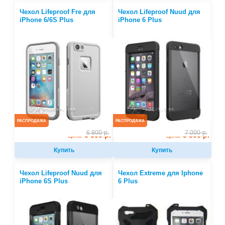
Чехол Lifeproof Fre для
Чехол Lifeproof Nuud для
iPhone 6/6S Plus
iPhone 6 Plus
РАСПРОДАЖА
РАСПРОДАЖА
6 900
р.
7 000
р.
5 500 р.
5 800 р.
Цена:
Цена:
Купить
Купить
Чехол Lifeproof Nuud для
Чехол Extreme для Iphone
iPhone 6S Plus
6 Plus