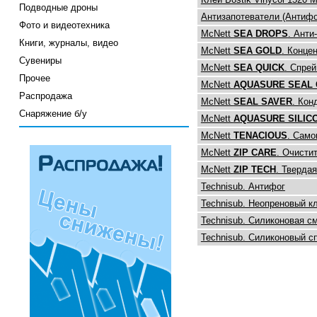
Подводные дроны
Антизапотеватели (Антифо
Фото и видеотехника
McNett
SEA DROPS
. Анти
Книги, журналы, видео
McNett
SEA GOLD
. Конце
Сувениры
McNett
SEA QUICK
. Спрей
Прочее
McNett
AQUASURE SEAL
Распродажа
McNett
SEAL SAVER
. Кон
Снаряжение б/у
McNett
AQUASURE SILIC
McNett
TENACIOUS
. Само
McNett
ZIP CARE
. Очисти
McNett
ZIP TECH
. Тверда
Technisub. Антифог
Technisub. Неопреновый к
Technisub. Силиконовая с
Technisub. Силиконовый с