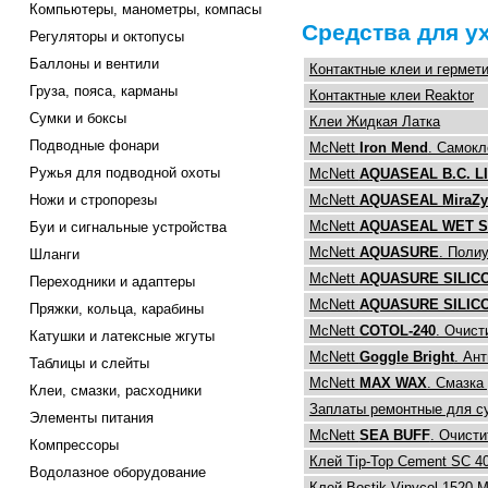
Компьютеры, манометры, компасы
Средства для у
Регуляторы и октопусы
Баллоны и вентили
Контактные клеи и гермет
Груза, пояса, карманы
Контактные клеи Reaktor
Сумки и боксы
Клеи Жидкая Латка
Подводные фонари
McNett
Iron Mend
. Самокл
Ружья для подводной охоты
McNett
AQUASEAL B.C. L
Ножи и стропорезы
McNett
AQUASEAL MiraZ
McNett
AQUASEAL WET S
Буи и сигнальные устройства
McNett
AQUASURE
. Поли
Шланги
McNett
AQUASURE SILIC
Переходники и адаптеры
McNett
AQUASURE SILIC
Пряжки, кольца, карабины
McNett
COTOL-240
. Очис
Катушки и латексные жгуты
McNett
Goggle Bright
. Ан
Таблицы и слейты
McNett
MAX WAX
. Смазка
Клеи, смазки, расходники
Заплаты ремонтные для с
Элементы питания
McNett
SEA BUFF
. Очист
Компрессоры
Клей Tip-Top Cement SC 4
Водолазное оборудование
Клей Bostik Vinycol 1520 