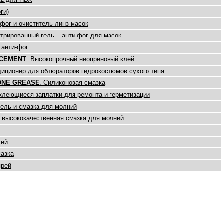
ги)
-фог и очиститель линз масок
нтрированный гель – анти-фог для масок
 анти-фог
 CEMENT
. Высокопрочный неопреновый клей
диционер для обтюраторов гидрокостюмов сухого типа
ONE GREASE
. Силиконовая смазка
клеющиеся заплатки для ремонта и герметизации
тель и смазка для молний
я высококачественная смазка для молний
лей
мазка
прей