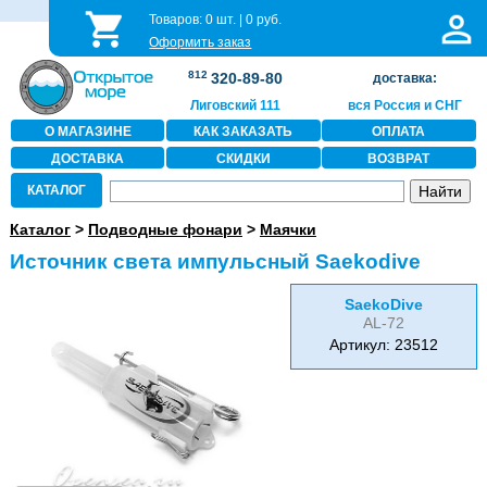
Товаров:
0
шт. |
0
руб.
Оформить заказ
812
320-89-80
доставка:
Лиговский 111
вся Россия и СНГ
О МАГАЗИНЕ
КАК ЗАКАЗАТЬ
ОПЛАТА
ДОСТАВКА
СКИДКИ
ВОЗВРАТ
КАТАЛОГ
Каталог
>
Подводные фонари
>
Маячки
Источник света импульсный Saekodive
SaekoDive
AL-72
Артикул: 23512