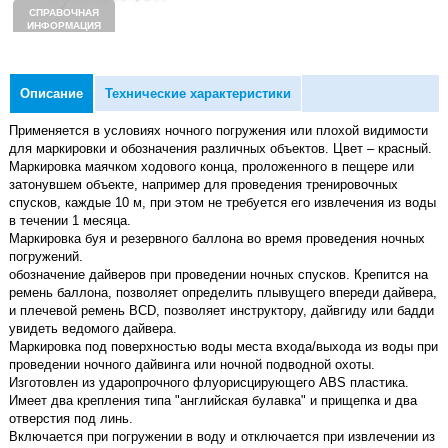
СПРАВОЧНАЯ
ИНФОРМАЦИЯ
Описание
Технические характеристики
Применяется в условиях ночного погружения или плохой видимости
для маркировки и обозначения различных объектов. Цвет – красный.
Маркировка маячком ходового конца, проложенного в пещере или
затонувшем объекте, например для проведения тренировочных
спусков, каждые 10 м, при этом не требуется его извлечения из воды
в течении 1 месяца.
Маркировка буя и резервного баллона во время проведения ночных
погружений.
обозначение дайверов при проведении ночных спусков. Крепится на
ремень баллона, позволяет определить плывущего впереди дайвера,
и плечевой ремень BCD, позволяет инструктору, дайвгиду или бадди
увидеть ведомого дайвера.
Маркировка под поверхностью воды места входа/выхода из воды при
проведении ночного дайвинга или ночной подводной охоты.
Изготовлен из ударопрочного флуорисцирующего ABS пластика.
Имеет два крепления типа "английская булавка" и прищепка и два
отверстия под линь.
Включается при погружении в воду и отключается при извлечении из