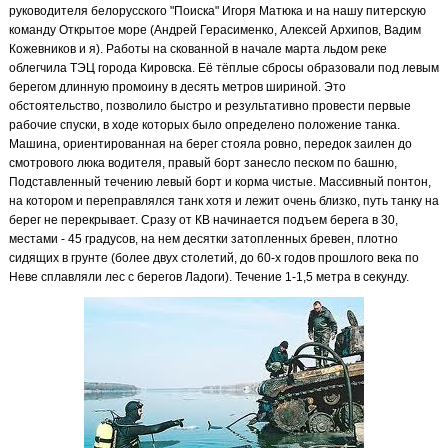
руководителя белорусского "Поиска" Игоря Матюка и на нашу питерскую
команду Открытое море (Андрей Герасименко, Алексей Архипов, Вадим
Кожевников и я). Работы на скованной в начале марта льдом реке
облегчила ТЭЦ города Кировска. Её тёплые сбросы образовали под левым
берегом длинную промоину в десять метров шириной. Это
обстоятельство, позволило быстро и результативно провести первые
рабочие спуски, в ходе которых было определено положение танка.
Машина, ориентированная на берег стояла ровно, передок заилен до
смотрового люка водителя, правый борт занесло песком по башню,
Подставленный течению левый борт и корма чистые. Массивный понтон,
на котором и переправлялся танк хотя и лежит очень близко, путь танку на
берег не перекрывает. Сразу от КВ начинается подъем берега в 30,
местами - 45 градусов, на нем десятки затопленных бревен, плотно
сидящих в грунте (более двух столетий, до 60-х годов прошлого века по
Неве сплавляли лес с берегов Ладоги). Течение 1-1,5 метра в секунду.