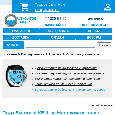
Товаров:
0
шт. |
0
руб.
Оформить заказ
812
320-89-80
доставка:
Лиговский 111
вся Россия и СНГ
О МАГАЗИНЕ
КАК ЗАКАЗАТЬ
ОПЛАТА
ДОСТАВКА
СКИДКИ
ВОЗВРАТ
КАТАЛОГ
Главная
>
Информация
>
Статьи
>
История дайвинга
Документация на подводное снаряжение
Документация на туристическое снаряжение
Размерные таблицы подводного снаряжения
Точки отказа подводного снаряжения
Информация о дайвинге: статьи, фото, видео
назад
|
история
Подъём танка КВ-1 на Невском пятачке