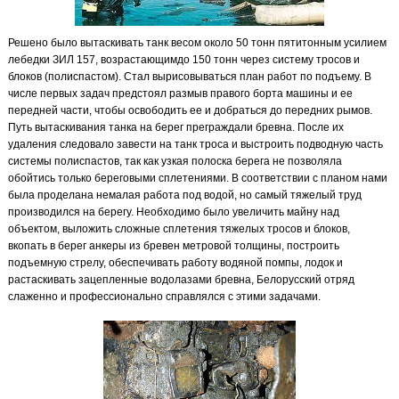
Решено было вытаскивать танк весом около 50 тонн пятитонным усилием
лебедки ЗИЛ 157, возрастающимдо 150 тонн через систему тросов и
блоков (полиспастом). Стал вырисовываться план работ по подъему. В
числе первых задач предстоял размыв правого борта машины и ее
передней части, чтобы освободить ее и добраться до передних рымов.
Путь вытаскивания танка на берег преграждали бревна. После их
удаления следовало завести на танк троса и выстроить подводную часть
системы полиспастов, так как узкая полоска берега не позволяла
обойтись только береговыми сплетениями. В соответствии с планом нами
была проделана немалая работа под водой, но самый тяжелый труд
производился на берегу. Необходимо было увеличить майну над
объектом, выложить сложные сплетения тяжелых тросов и блоков,
вкопать в берег анкеры из бревен метровой толщины, построить
подъемную стрелу, обеспечивать работу водяной помпы, лодок и
растаскивать зацепленные водолазами бревна, Белорусский отряд
слаженно и профессионально справлялся с этими задачами.