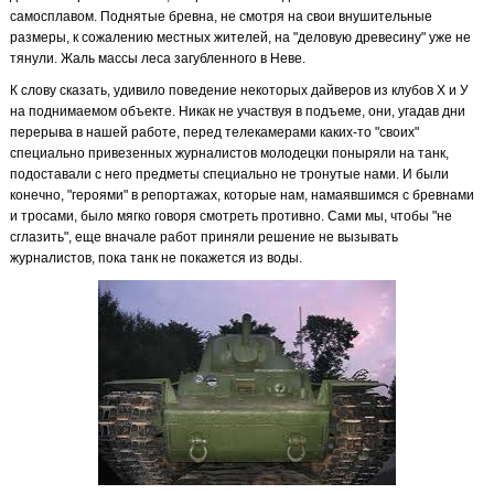
самосплавом. Поднятые бревна, не смотря на свои внушительные
размеры, к сожалению местных жителей, на "деловую древесину" уже не
тянули. Жаль массы леса загубленного в Неве.
К слову сказать, удивило поведение некоторых дайверов из клубов Х и У
на поднимаемом объекте. Никак не участвуя в подъеме, они, угадав дни
перерыва в нашей работе, перед телекамерами каких-то "своих"
специально привезенных журналистов молодецки поныряли на танк,
подоставали с него предметы специально не тронутые нами. И были
конечно, "героями" в репортажах, которые нам, намаявшимся с бревнами
и тросами, было мягко говоря смотреть противно. Сами мы, чтобы "не
сглазить", еще вначале работ приняли решение не вызывать
журналистов, пока танк не покажется из воды.