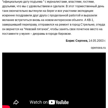
"официальную дату подъема " с журналистами, властями, гостями,
друзьями, что мы с удовольствием и сделали. В этот торжественный день
танк окончательно вытянули на берег и все участники экспедиции
искренне поздравили друг друга с проделанной работой и выразили
желание встретиться вновь на новом интересном объекте. А КВ-1,
завершивший переправу, отправился на ремонт в город Стрельню, откуда
он вернется на "Невский пятачок", чтобы занять свое почетное место на
постаменте у музея – диорамы в городе Кировске.
Борис Сергеев,
14.05.2003 г.
opensea.ru