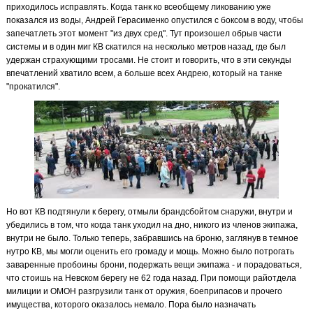
приходилось исправлять. Когда танк ко всеобщему ликованию уже
показался из воды, Андрей Герасименко опустился с боксом в воду, чтобы
запечатлеть этот момент "из двух сред". Тут произошел обрыв части
системы и в один миг КВ скатился на несколько метров назад, где был
удержан страхующими тросами. Не стоит и говорить, что в эти секунды
впечатлений хватило всем, а больше всех Андрею, который на танке
"прокатился".
Но вот КВ подтянули к берегу, отмыли брандсбойтом снаружи, внутри и
убедились в том, что когда танк уходил на дно, никого из членов экипажа,
внутри не было. Только теперь, забравшись на броню, заглянув в темное
нутро КВ, мы могли оценить его громаду и мощь. Можно было потрогать
заваренные пробоины брони, подержать вещи экипажа - и порадоваться,
что стоишь на Невском берегу не 62 года назад. При помощи райотдела
милиции и ОМОН разгрузили танк от оружия, боеприпасов и прочего
имущества, которого оказалось немало. Пора было назначать