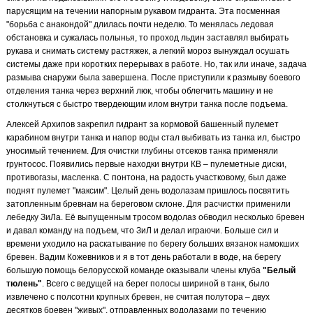
парусящим на течении напорным рукавом гидранта. Эта посменная
"борьба с анакондой" длилась почти неделю. То менялась ледовая
обстановка и сужалась полынья, то проход льдин заставлял выбирать
рукава и снимать систему растяжек, а легкий мороз вынуждал осушать
системы даже при коротких перерывах в работе. Но, так или иначе, задача
размыва снаружи была завершена. После приступили к размыву боевого
отделения танка через верхний люк, чтобы облегчить машину и не
столкнуться с быстро твердеющим илом внутри танка после подъема.
Алексей Архипов закрепил гидрант за кормовой башенный пулемет
карабином внутри танка и напор воды стал выбивать из танка ил, быстро
уносимый течением. Для очистки глубины отсеков танка применяли
грунтосос. Появились первые находки внутри КВ – пулеметные диски,
противогазы, масленка. С понтона, на радость участковому, был даже
поднят пулемет "максим". Целый день водолазам пришлось посвятить
затопленным бревнам на береговом склоне. Для расчистки применили
лебедку ЗиЛа. Её выпущенным тросом водолаз обводил несколько бревен
и давал команду на подъем, что ЗиЛ и делал играючи. Больше сил и
времени уходило на раскатывание по берегу больших вязанок намокших
бревен. Вадим Кожевников и я в тот день работали в воде, на берегу
большую помощь белорусской команде оказывали члены клуба
"Белый
тюлень"
. Всего с ведущей на берег полосы шириной в танк, было
извлечено с полсотни крупных бревен, не считая полутора – двух
десятков бревен "живых", отправленных водолазами по течению