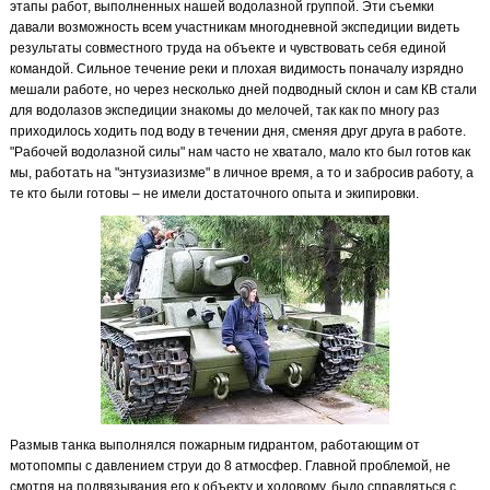
этапы работ, выполненных нашей водолазной группой. Эти съемки
давали возможность всем участникам многодневной экспедиции видеть
результаты совместного труда на объекте и чувствовать себя единой
командой. Сильное течение реки и плохая видимость поначалу изрядно
мешали работе, но через несколько дней подводный склон и сам КВ стали
для водолазов экспедиции знакомы до мелочей, так как по многу раз
приходилось ходить под воду в течении дня, сменяя друг друга в работе.
"Рабочей водолазной силы" нам часто не хватало, мало кто был готов как
мы, работать на "энтузиазизме" в личное время, а то и забросив работу, а
те кто были готовы – не имели достаточного опыта и экипировки.
Размыв танка выполнялся пожарным гидрантом, работающим от
мотопомпы с давлением струи до 8 атмосфер. Главной проблемой, не
смотря на подвязывания его к объекту и ходовому, было справляться с