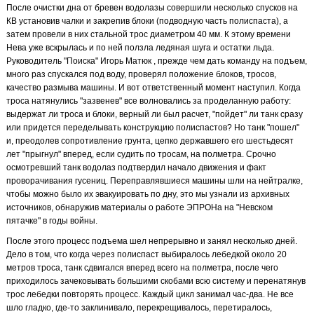
После очистки дна от бревен водолазы совершили несколько спусков на
КВ установив чалки и закрепив блоки (подводную часть полиспаста), а
затем провели в них стальной трос диаметром 40 мм. К этому времени
Нева уже вскрылась и по ней ползла ледяная шуга и остатки льда.
Руководитель "Поиска" Игорь Матюк , прежде чем дать команду на подъем,
много раз спускался под воду, проверял положение блоков, тросов,
качество размыва машины. И вот ответственный момент наступил. Когда
троса натянулись "зазвенев" все волновались за проделанную работу:
выдержат ли троса и блоки, верный ли был расчет, "пойдет" ли танк сразу
или придется переделывать конструкцию полиспастов? Но танк "пошел"
и, преодолев сопротивление грунта, цепко державшего его шестьдесят
лет "прыгнул" вперед, если судить по тросам, на полметра. Срочно
осмотревший танк водолаз подтвердил начало движения и факт
проворачивания гусениц. Переправлявшиеся машины шли на нейтралке,
чтобы можно было их эвакуировать по дну, это мы узнали из архивных
источников, обнаружив материалы о работе ЭПРОНа на "Невском
пятачке" в годы войны.
После этого процесс подъема шел непрерывно и занял несколько дней.
Дело в том, что когда через полиспаст выбиралось лебедкой около 20
метров троса, танк сдвигался вперед всего на полметра, после чего
приходилось зачековывать большими скобами всю систему и перенатянув
трос лебедки повторять процесс. Каждый цикл занимал час-два. Не все
шло гладко, где-то заклинивало, перекрещивалось, перетиралось,