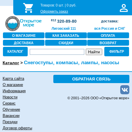
Товаров:
0
шт. |
0
руб.
Оформить заказ
812
320-89-80
доставка:
Лиговский 111
вся Россия и СНГ
О МАГАЗИНЕ
КАК ЗАКАЗАТЬ
ОПЛАТА
ДОСТАВКА
СКИДКИ
ВОЗВРАТ
КАТАЛОГ
ФИЛЬТР
Снегоступы, компасы, лампы, насосы
Каталог
>
Карта сайта
ОБРАТНАЯ СВЯЗЬ
О магазине
Информация
Новости
© 2001–
2026 ООО «Открытое море»
Сервис
Обучение
Вакансии
Поездки
Договор оферты