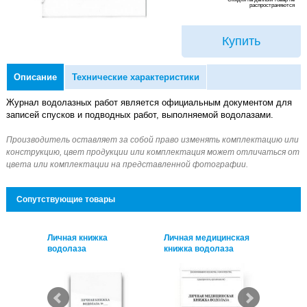
распространяются
Купить
Описание
Технические характеристики
Журнал водолазных работ является официальным документом для
записей спусков и подводных работ, выполняемой водолазами.
Сопутствующие товары
ская
Личная книжка
Личная медицинская
Лична
а
водолаза
книжка водолаза
водол