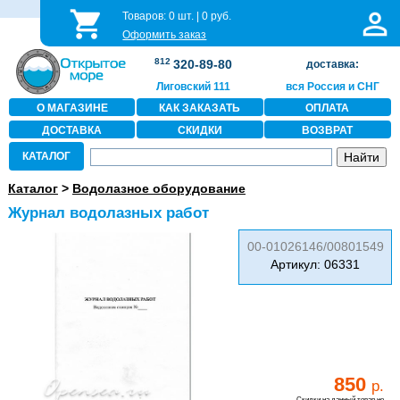
Товаров:
0
шт. |
0
руб.
Оформить заказ
812
320-89-80
доставка:
Лиговский 111
вся Россия и СНГ
О МАГАЗИНЕ
КАК ЗАКАЗАТЬ
ОПЛАТА
ДОСТАВКА
СКИДКИ
ВОЗВРАТ
КАТАЛОГ
Каталог
>
Водолазное оборудование
Журнал водолазных работ
00-01026146/00801549
Артикул: 06331
850
р.
Скидки на данный товар не