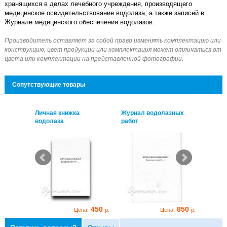
хранящихся в делах лечебного учреждения, производящего
медицинское освидетельствование водолаза, а также записей в
Журнале медицинского обеспечения водолазов.
Сопутствующие товары
зных
Личная книжка
Журнал водолазных
Лична
водолаза
работ
водол
850
450
850
:
р.
Цена:
р.
Цена:
р.