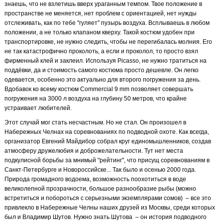
знаешь, что не взлетишь вверх ураганным темпом. Твое положение в
пространстве не меняется, нет проблем с ориентацией, нет нужды
отслеживать, как по тебе "гуляет" пузырь воздуха. Всплываешь в любом
положении, а не только клапаном кверху. Такой костюм удобен при
транспортировке, не нужно следить, чтобы не перегибалась молния. Его
не так катастрофично проколоть, а если и проколол, то просто взял
фирменный клей и заклеил. Используя Picasso, не нужно тратиться на
поддёвки, да и стоимость самого костюма просто дешевле. Он легко
одевается, особенно это актуально для второго погружения за день.
Вдобавок ко всему костюм Commercial 9 mm позволяет совершать
погружения на 3000 л воздуха на глубину 50 метров, что крайне
устраивает любителей.
Этот случай мог стать несчастным. Но не стал. Он произошел в
Набережных Челнах на соревнованиях по подводной охоте. Как всегда,
организатор Евгений Майдибор собрал круг единомышленников, создав
атмосферу дружелюбия и доброжелательности. Тут нет места
подкулисной борьбы за мнимый "рейтинг", что присущ соревнованиям в
Санкт-Петербурге и Новороссийске... Так было и осенью 2000 года.
Природа громадного водоема, возможность поохотиться в воде
великолепной прозрачности, большое разнообразие рыбы (можно
встретиться и побороться с серьезными экземплярами сомов)
– все это
привлекло в Набережные Челны наших друзей из Москвы, среди которых
был и Владимир Шутов. Нужно знать Шутова
– он история подводного