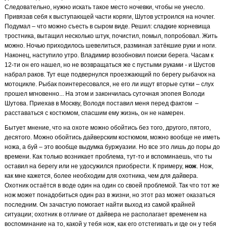
Следовательно, нужно искать такое место ночевки, чтобы не унесло.
Привязав себя к выступающей части коряги, Шутов устроился на ночлег.
Подумал – что можно съесть в сыром виде. Решил: сладкие корневища
тростника, вытащил несколько штук, почистил, помыл, попробовал. Жить
можно. Ночью приходилось шевелиться, разминая затёкшие руки и ноги.
Наконец, наступило утро. Владимир возобновил поиски берега. Часам к
12-ти он его нашел, но не возвращаться же с пустыми руками - и Шустов
набрал раков. Тут еще подвернулся проезжающий по берегу рыбачок на
мотоцикле. Рыбак поинтересовался, не его ли ищут вторые сутки – слух
прошел мгновенно... На этом и закончилась суточная эпопея Володи
Шутова. Приехав в Москву, Володя поставил меня перед фактом
–
расставаться с костюмом, спасшим ему жизнь, он не намерен.
Бытует мнение, что на охоте можно обойтись без того, другого, пятого,
десятого. Можно обойтись дайверским костюмом, можно вообще не иметь
ножа, а буй – это вообще выдумка буржуазии. Но все это лишь до поры до
времени. Как только возникает проблема, тут-то и вспоминаешь, что ты
оставил на берегу или не удосужился приобрести. К примеру,
нож
. Нож,
как мне кажется, более необходим для охотника, чем для дайвера.
Охотник остаётся в воде один на один со своей проблемой. Так что тот же
нож может понадобиться один раз в жизни, но этот раз может оказаться
последним. Он зачастую помогает найти выход из самой крайней
ситуации; охотник в отличие от дайвера не располагает временем на
воспоминание на то, какой у тебя нож, как его отстегивать и где он у тебя