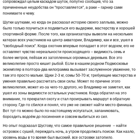
сопровождал целым каскадом шуток, попутно сообщив, что за
причиненные неудобства он "проставляется", а раки – гарнир сами
понимаете к чему.
Шутки шутками, но когда он рассказал историю своего заплыва, можно
было только поучиться и подивиться его выдержке, мастерству и хорошей
спортивной форме. После того, как организаторы вывезли на нескольких
катерах всех участников на центр акватории, Владимир, как и все, ушел в
"свободный поиск". Когда охотник впервые попадает в этот водоем, его не
оставляет чувство нереальности происходящего – видимость семь и
более метров, пейзаж из затопленных огромных деревьев. Все это
великолепие просто кишит рыбой. Если в нашем родном Подмосковье
экземпляр в полтора-два килограмма вызывает заслуженное уважение, то
там это просто мальки. Щуки 2-3 кг, сомы 50-70 кг, требующие мастерства и
умения правильно рассчитать свои силы. Может по причине этого
великолепия, может из-за чего-то другого, но Владимир не заметил, как
ушел из зоны видимости остальных участников. Когда обратил на это
внимание, то прекратил охоту и стал проигрывать маршрут в обратную
сторону. Где-то сбился и понял, что уже не сможет найти место финиша.
Вот тут-то можно было по-настоящему испугаться, запаниковать,
бороздить водоём до посинения и совсем выбиться из сил.
Но опыт подсказал Шустову, что самое правильное решение
– найти
островок с сушей, переждать ночь, а утром продолжать поиски. Как назло,
уровень воды в то время был высокий, все островки затопило.