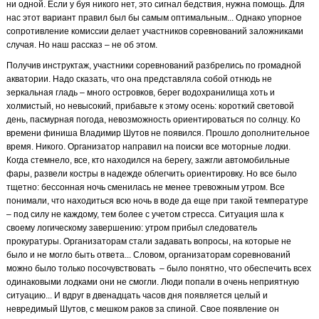
ни одной. Если у буя никого нет, это сигнал бедствия, нужна помощь. Для
нас этот вариант правил был бы самым оптимальным... Однако упорное
сопротивление комиссии делает участников соревнований заложниками
случая. Но наш рассказ – не об этом.
Получив инструктаж, участники соревнований разбрелись по громадной
акватории. Надо сказать, что она представляла собой отнюдь не
зеркальная гладь – много островков, берег водохранилища хоть и
холмистый, но невысокий, прибавьте к этому осень: короткий световой
день, пасмурная погода, невозможность ориентироваться по солнцу. Ко
времени финиша Владимир Шутов не появился. Прошло дополнительное
время. Никого. Организатор направил на поиски все моторные лодки.
Когда стемнело, все, кто находился на берегу, зажгли автомобильные
фары, развели костры в надежде облегчить ориентировку. Но все было
тщетно: бессонная ночь сменилась не менее тревожным утром. Все
понимали, что находиться всю ночь в воде да еще при такой температуре
– под силу не каждому, тем более с учетом стресса. Ситуация шла к
своему логическому завершению: утром прибыл следователь
прокуратуры. Организаторам стали задавать вопросы, на которые не
было и не могло быть ответа... Словом, организаторам соревнований
можно было только посочувствовать
– было понятно, что обеспечить всех
одинаковыми лодками они не смогли. Люди попали в очень неприятную
ситуацию... И вдруг в двенадцать часов дня появляется целый и
невредимый Шутов, с мешком раков за спиной. Свое появление он