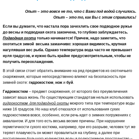
Опыт – это вовсе не то, что с Вами под водой случилось.
Опыт – это то, как Вы с этим справились!
Если вы думаете, что настала пора зачехлить свое подводное ружье
до весны и подводная охота закончена, то глубоко заблуждаетесь.
Подводная охота
только начинается! Причем, надо заметить, что
охотиться зимой весьма заманчиво: хорошая видимость, крупная
нагулявшая вес рыба. Однако температура вода часто не превышает
нуля градусов, и нужно быть крайне предусмотрительным, чтобы не
получить переохлаждения.
В этой связи стоит обратить внимание на ряд предметов из охотничьего
снаряжения, которые непосредственно влияют на безопасность при
зимней охоте:
гидрокостюм
,
нож
и
буй
.
Гидрокостюм
– предмет снаряжения, от которого без преувеличения
зависит ваша жизнь. По существующим стандартам нельзя использовать
гидрокостюм для подводной охоты
мокрого типа при температуре воды
ниже 16 градусов. Но наш клуб отказался от использования сухих
гидрокостюмов вовсе, особенно, если речь идет о зимних погружениях с
аквалангом. И для того есть весьма веские причины. При нарушении
герметичности сухого костюма, например, при его разрыве, человек тут же
теряет плавучесть он может провалиться на глубину, а далее при
поступлении большого количества воды в подкостюмное пространство –