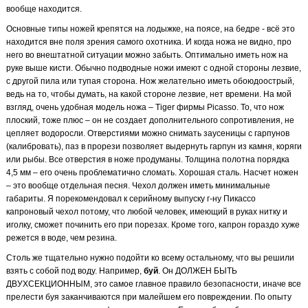
вообще находится.
Основные типы ножей крепятся на лодыжке, на поясе, на бедре - всё это
находится вне поля зрения самого охотника. И когда ножа не видно, про
него во внештатной ситуации можно забыть. Оптимально иметь нож на
руке выше кисти. Обычно подводные ножи имеют с одной стороны лезвие,
с другой пила или тупая сторона. Нож желательно иметь обоюдоострый,
ведь на то, чтобы думать, на какой стороне лезвие, нет времени. На мой
взгляд, очень удобная модель ножа – Tiger фирмы Picasso. То, что нож
плоский, тоже плюс – он не создает дополнительного сопротивления, не
цепляет водоросли. Отверстиями можно снимать заусеницы с гарпунов
(калибровать), паз в прорези позволяет выдернуть гарпун из камня, коряги
или рыбы. Все отверстия в ноже продуманы. Толщина полотна порядка
4,5 мм – его очень проблематично сломать. Хорошая сталь. Насчет ножен
– это вообще отдельная песня. Чехол должен иметь минимальные
габариты. Я порекомендовал к серийному выпуску г-ну Пикассо
капроновый чехол потому, что любой человек, имеющий в руках нитку и
иголку, сможет починить его при порезах. Кроме того, капрон гораздо хуже
режется в воде, чем резина.
Столь же тщательно нужно подойти ко всему остальному, что вы решили
взять с собой под воду. Например,
буй
. Он ДОЛЖЕН БЫТЬ
ДВУХСЕКЦИОННЫМ, это самое главное правило безопасности, иначе все
прелести буя заканчиваются при малейшем его повреждении. По опыту