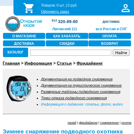
Товаров:
0
шт. |
0
руб.
Оформить заказ
812
320-89-80
доставка:
Лиговский 111
вся Россия и СНГ
О МАГАЗИНЕ
КАК ЗАКАЗАТЬ
ОПЛАТА
ДОСТАВКА
СКИДКИ
ВОЗВРАТ
КАТАЛОГ
Главная
>
Информация
>
Статьи
>
Фридайвинг
Документация на подводное снаряжение
Документация на туристическое снаряжение
Размерные таблицы подводного снаряжения
Точки отказа подводного снаряжения
Информация о дайвинге: статьи, фото, видео
назад
|
фридайвинг
|
снаряжение
|
охота
Зимнее снаряжение подводного охотника