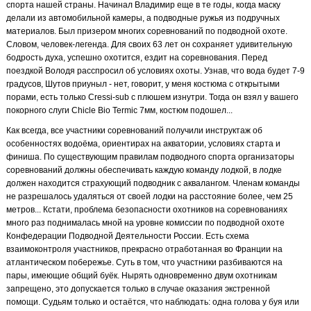
спорта нашей страны. Начинал Владимир еще в те годы, когда маску
делали из автомобильной камеры, а подводные ружья из подручных
материалов. Был призером многих соревнований по подводной охоте.
Словом, человек-легенда. Для своих 63 лет он сохраняет удивительную
бодрость духа, успешно охотится, ездит на соревнования. Перед
поездкой Володя расспросил об условиях охоты. Узнав, что вода будет 7-9
градусов, Шутов приуныл - нет, говорит, у меня костюма с открытыми
порами, есть только Cressi-sub с плюшем изнутри. Тогда он взял у вашего
покорного слуги Chicle Bio Termic 7мм, костюм подошел...
Как всегда, все участники соревнований получили инструктаж об
особенностях водоёма, ориентирах на акватории, условиях старта и
финиша. По существующим правилам подводного спорта организаторы
соревнований должны обеспечивать каждую команду лодкой, в лодке
должен находится страхующий подводник с аквалангом. Членам команды
не разрешалось удаляться от своей лодки на расстояние более, чем 25
метров... Кстати, проблема безопасности охотников на соревнованиях
много раз поднималась мной на уровне комиссии по подводной охоте
Конфедерации Подводной Деятельности России. Есть схема
взаимоконтроля участников, прекрасно отработанная во Франции на
атлантическом побережье. Суть в том, что участники разбиваются на
пары, имеющие общий буёк. Нырять одновременно двум охотникам
запрещено, это допускается только в случае оказания экстренной
помощи. Судьям только и остаётся, что наблюдать: одна голова у буя или