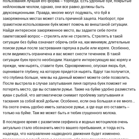
пользования лучшая его форма – торпеда. Есть удобные буи, покрытые
нейлоновым чехлом, однако, они все равно должны быть
двухсекционными. Правда, многие могут подумать, что буй в
закоряженных местах может стать причиной зацепа. Наоборот, при
грамотном использовании буёк может помочь во внештаной ситуации.
Найдя интересное закоряженное место, вы задаете себе почти
гамлетовский вопрос – стрелять или не стрелять. Стрелять в такой
ситуации без буйка означает обречь себя на, как минимум, длительные
поиски ружья после застревания гарпуна в рыбе или коряге. Особенно,
если видимость ограничена и вас может снести течением. В такой
ситуации буек просто необходим. Находите интересующую вас корягу и
прежде, чем нырять, ставите буек. Одновременно, опуская якорь буя,
оцениваете глубину, на которую придется нырять. Вдруг так получится,
что глубина больше, чем вы на данный момент можете себе позволить.
После выстрела в случае запутывания линя гарпуна буек поможет не
потерять место, где вы оставили ружье. Также на буйке удобно разместить
кукан с рыбой, что автоматически снимает проблему запутывания и
таскания за собой всей добычи. Особенно, если она большая и ее много...
На охоте очень удобно иметь запасное ружье, а где еще его оставить –
только на буйке. Там же может быть и тюбик сгущенного молока.
В последнее время с развитием серфинга и водных мотоциклов очень
актуально стало обозначить место вашего пребывания, и тогда есть
надежда, что направление надводного движения будет изменено.