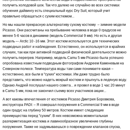
получить холодовой шок. Так что далеко не случайно во всех системах
обучения дайвингу есть специальный курс Dry Suit, который учит
правильно обращаться с сухим костюмом...
Но мы нашли прекрасную альтернативу сухому костюму
– зимние модели
Picasso. Они рассчитаны на пребывание человека в воде 0 градусов не
менее 5-6 часов в динамике (модель Сommercial 9 мм). Но есть и другая
модель
–- Arctic 10 -16 мм. Этот костюм используется для технических
подводных работ и наблюдения. Естественно, он используется в крайних
случаях, так как при активной подводной физической деятельности можно
получить перегрев. Например, модель Camu 5 мм Picasso была успешно
опробована известным подводным фотографом Андреем Каменевым на
Северном полюсе. Температура воды там сами понимаете какая
–
естественно, все были в "сухих" костюмах. Им даже трудно было
представить, что можно надеть мокрый костюм и прыгнуть в ледяную воду.
Однако Андрей послушал нашего совета... и провел в воде 1 час 20 минут
в Camu 5 мм, пока не закончил съемку всех участников акции...
А вот каковы впечатления от костюмов Picasso Дмитрия Боровкова,
инструктора PADI: – Я совершал погружения в Commercial 9 мм в воде
один градус на глубину 50 метров. Костюм имеет следующие
преимущества перед "сухим". В них невозможна моментальная
разгерметизация костюма и лавинообразное увеличение глубины
погружения. Также не задумываешься о повреждении клапанов спуска,