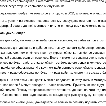
ете его в сервис-центр. Пожалуйста, не экономьте копейки на этой про
тнося регулятор на сервисное обслуживание.
бслуживания требует не только регулятор, но и BCD, а точнее, его инфл
того, успели вы обзавестись собственным оборудованием или нет, оказа
-центр. И если в данной местности их много, перед вами неизбежно вста
ать дайв-центр?
ть для себя, насколько вы избалованы сервисом, не забывая при этом,
оимость дня дайвинга в дайв-центре, тем лучше сам дайв-центр, сервис
как правило, чем он ближе к центру курортной зоны, тем более успешен (
ьный вариант, если он европеец. Все эти моменты связаны очень просто
опеец не будет работать за копейки), тем больше его успех и количест
ь наиболее эффективна. И в крупном дайв-центре с европейским менедж
ивезти ваше оборудование, будет ли ваш дайв-гид опытен, а воздух в б
призы, но при этом и вы должны четко следовать инструкциям и методам
ть вас более 5 минут: опоздали – ваши проблемы. При этом от вас ждут,
сей палубе. Почему-то прослеживается четкая тенденция: на боте, где п
. Скорее всего, это надо списать на загадочную русскую душу, которая
зовем его «немецким») дайв-центре не только за попытку поднять что-то