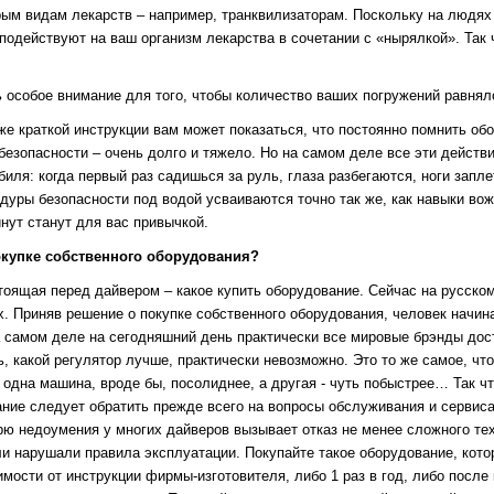
орым видам лекарств – например, транквилизаторам. Поскольку на людях 
к подействуют на ваш организм лекарства в сочетании с «нырялкой». Так
ть особое внимание для того, чтобы количество ваших погружений равня
же краткой инструкции вам может показаться, что постоянно помнить обо
безопасности – очень долго и тяжело. Но на самом деле все эти действи
ля: когда первый раз садишься за руль, глаза разбегаются, ноги запле
дуры безопасности под водой усваиваются точно так же, как навыки вож
нут станут для вас привычкой.
окупке собственного оборудования?
тоящая перед дайвером – какое купить оборудование. Сейчас на русско
х. Приняв решение о покупке собственного оборудования, человек начина
а самом деле на сегодняшний день практически все мировые брэнды дост
ь, какой регулятор лучше, практически невозможно. Это то же самое, 
 одна машина, вроде бы, посолиднее, а другая - чуть побыстрее… Так чт
ние следует обратить прежде всего на вопросы обслуживания и сервиса
урю недоумения у многих дайверов вызывает отказ не менее сложного те
и нарушали правила эксплуатации. Покупайте такое оборудование, кото
имости от инструкции фирмы-изготовителя, либо 1 раз в год, либо после