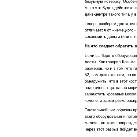
безумную истерику. Особенн
м, то это будет действител
дайв-центре такого типа у в
Теперь разберем достаточно
отличается от «немецкого» 
сэкономить деньги (или в т
На что следует обратить
Если вы берете оборудован
ласты. Как говорил Козьма 
размеров, но и в том, что 
52, вам дают костюм, на ко
обнаружить, что в этот кос
надо очень тщательно мерит
заработать кровавые мозоли
колене, а затем резко расп
Тщательнейшим образом про
всего оборудования и потре
мелочь, но такие поврежден
через этот разрыв пойдет в