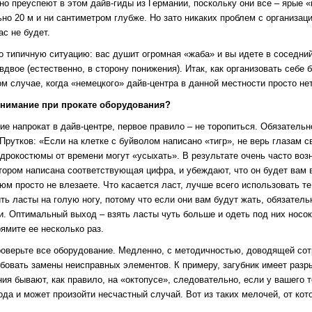
о преуспеют в этом дайв-гиды из Германии, поскольку они все – ярые «
ьно 20 м и ни сантиметром глубже. Но зато никаких проблем с организац
ас не будет.
 типичную ситуацию: вас душит огромная «жаба» и вы идете в соседний 
вдвое (естественно, в сторону понижения). Итак, как организовать себе
ом случае, когда «немецкого» дайв-центра в данной местности просто нет
 внимание при прокате оборудования?
ие напрокат в дайв-центре, первое правило – не торопиться. Обязатель
Прутков: «Если на клетке с буйволом написано «тигр», не верь глазам с
гидрокостюмы от времени могут «усыхать». В результате очень часто возн
тором написана соответствующая цифра, и убеждают, что он будет вам в
тюм просто не влезаете. Что касается ласт, лучше всего использовать те
ь ласты на голую ногу, потому что если они вам будут жать, обязательн
. Оптимальный выход – взять ласты чуть больше и одеть под них носок.
рямите ее несколько раз.
верьте все оборудование. Медленно, с методичностью, доводящей сотр
бовать замены неисправных элементов. К примеру, загубник имеет разры
ия бывают, как правило, на «октопусе», следовательно, если у вашего 
ода и может произойти несчастный случай. Вот из таких мелочей, от кото