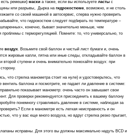
о есть ремешки)
маски
а также, если вы используете
ласты
с
рещины или разрывы,. Дырка на
гидрокостюме
, возможно, и не столь
иезжаете со своей машиной в автосервис, сперва нужно проверить
 забывайте, что гидрокостюм следует подбирать по температуре –
Ошпаренных», конечно, бывает значительно меньше, чем
 проблемы с терморегуляцией. Помните: то, что универсально, то
ьте
воздух
. Возьмите свой баллон и чистый лист бумаги и, очень
вятся жировые капли, пятна или иные следы, откладывайте баллон в
чи второй ступени и очень внимательно понюхайте воздух: при
 сторону.
сь, что стрелка манометра стоит на нуле) и удостоверьтесь, что
е вентиль баллона и посмотрите, не падает ли давление в системе:
 правильно показывает манометр: очень часто он завышает свои
мент. Для проверки рекомендуется присоединить к вашему баллону
пробуйте понемногу стравливать давление в системе, наблюдая за
 проверить? Если в манометре есть легкая неисправность и он
тью, что у вас еще много воздуха, но вдруг стрелка резко прыгает,
 клапаны исправны. Для этого вы должны максимально надуть BCD и