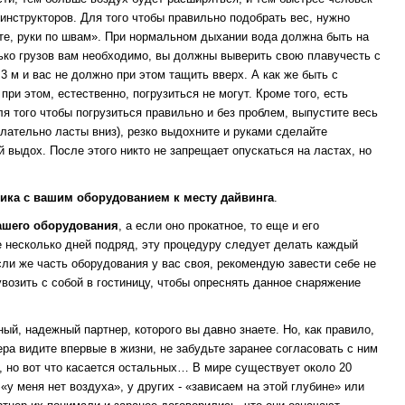
нструкторов. Для того чтобы правильно подобрать вес, нужно
сте, руки по швам». При нормальном дыхании вода должна быть на
олько грузов вам необходимо, вы должны выверить свою плавучесть с
3 м и вас не должно при этом тащить вверх. А как же быть с
ри этом, естественно, погрузиться не могут. Кроме того, есть
я того чтобы погрузиться правильно и без проблем, выпустите весь
лательно ласты вниз), резко выдохните и руками сделайте
й выдох. После этого никто не запрещает опускаться на ластах, но
щика с вашим оборудованием к месту дайвинга
.
ашего оборудования
, а если оно прокатное, то еще и его
 несколько дней подряд, эту процедуру следует делать каждый
Если же часть оборудования у вас своя, рекомендую завести себе не
возить с собой в гостиницу, чтобы опреснять данное снаряжение
ый, надежный партнер, которого вы давно знаете. Но, как правило,
ра видите впервые в жизни, не забудьте заранее согласовать с ним
о, но вот что касается остальных… В мире существует около 20
«у меня нет воздуха», у других - «зависаем на этой глубине» или