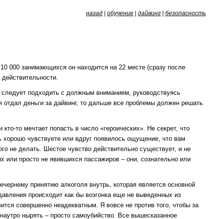
назад
|
обучение
|
дайвинг
|
безопасность
а 10 000 занимающихся он находится на 22 месте (сразу после
 действительности.
я следует подходить с должным вниманием, руководствуясь
я отдал деньги за дайвинг, то дальше все проблемы должен решать
кто-то мечтает попасть в число «героических». Не секрет, что
ь хорошо чувствуете или вдруг появилось ощущение, что вам
го не делать. Шестое чувство действительно существует, и не
х или просто не явившихся пассажиров – они, сознательно или
вечернему принятию алкоголя внутрь, которая является основной
авления происходит как бы возгонка еще не выведенных из
ится совершенно неадекватным. Я вовсе не против того, чтобы за
 наутро нырять – просто самоубийство. Все вышесказанное