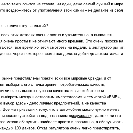
никто таких опытов не ставил, ни один, даже самый лучший в мире
 что воздержитесь от употребления этой химии – не делайте из себя
лось количеству всплытий?
 всех этих деталях очень сложно и утомительно, а выполнять
я очень просты и не отнимают много времени. Это очень похоже на
таются, все время хочется смотреть на педали, а инструктор рычит:
дения: через некоторое время все должно дойти до автоматизма, и
м рынке представлены практически все мировые брэнды, и от
ет выбирать его с точки зрения потребительских качеств,
игли очень высокого уровня качества и высокой степени
что выбирать между шестисотым «мерседесом» и семисотой «БМВ»,
о выбор здесь - дело личных предпочтений, а не качества
. Все мы привыкли к тому, что в автомобиле масло нужно менять
хнического устройства под названием «
регулятор
», даже если его
рое можно обслужить наиболее просто и правильно, а обслуживать
 каждых 100 дайвов. Отказ регулятора очень легко предотвратить,