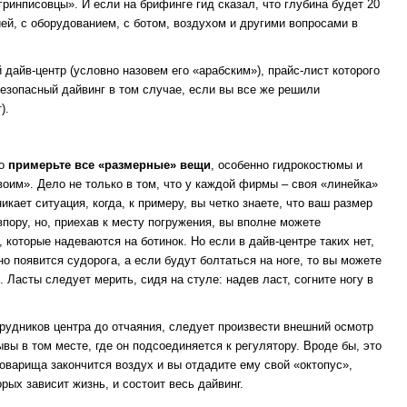
гринписовцы». И если на брифинге гид сказал, что глубина будет 20
ией, с оборудованием, с ботом, воздухом и другими вопросами в
дайв-центр (условно назовем его «арабским»), прайс-лист которого
 безопасный дайвинг в том случае, если вы все же решили
).
но
примерьте все «размерные» вещи
, особенно гидрокостюмы и
воим». Дело не только в том, что у каждой фирмы – своя «линейка»
икает ситуация, когда, к примеру, вы четко знаете, что ваш размер
пору, но, приехав к месту погружения, вы вполне можете
, которые надеваются на ботинок. Но если в дайв-центре таких нет,
о появится судорога, а если будут болтаться на ноге, то вы можете
 Ласты следует мерить, сидя на стуле: надев ласт, согните ногу в
удников центра до отчаяния, следует произвести внешний осмотр
вы в том месте, где он подсоединяется к регулятору. Вроде бы, это
товарища закончится воздух и вы отдадите ему свой «октопус»,
рых зависит жизнь, и состоит весь дайвинг.