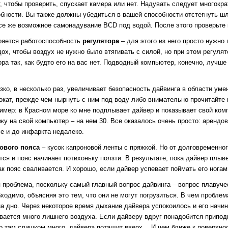
, чтобы проверить, спускает камера или нет. Надувать следует многок
обности. Вы также должны убедиться в вашей способности отстегнуть шл
все же возможное самонадувание BCD под водой. После этого проверьте
ряется работоспособность
регулятора
– для этого из него просто нужно
ох, чтобы воздух не нужно было втягивать с силой, но при этом регулят
а так, как будто его на вас нет. Подводный компьютер, конечно, лучше 
зко, в несколько раз, увеличивает безопасность дайвинга в области уме
кат, прежде чем нырнуть с ним под воду либо внимательно прочитайте 
мер: в Красном море ко мне подплывает дайвер и показывает свой компь
яжу на свой компьютер – на нем 30. Все оказалось очень просто: аренд
че и до инфаркта недалеко.
зового пояса
– кусок капроновой ленты с пряжкой. Но от долговременно
ся и пояс начинает потихоньку ползти. В результате, пока дайвер плыве
к пояс сваливается. И хорошо, если дайвер успевает поймать его ногам
 проблема, поскольку самый главный вопрос дайвинга – вопрос плавуч
ходимо, объясняя это тем, что они не могут погрузиться. В чем пробле
на дно. Через некоторое время дыхание дайвера успокоилось и его начин
вается много лишнего воздуха. Если дайверу вдруг понадобится приподн
го там слишком много, дайвера потащит вверх… И чем ближе к поверхнос