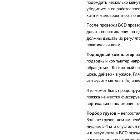
подождать несколько минут
убедиться в ее работоспос
хотя и маловероятное, но 
После проверки BCD прове
давать сопротивления на вд
должны дышать из регулятор
практически всем.
Подводный компьютер
ре
подводный компьютер напро
обращаться. Конкретный при
шоке, дайвер - в ужасе. Гл
что «учите матчасть!», ина
Что может быть проще
гру
пряжка не жестко фиксирует
вертикальное положение, ка
Подбор грузов
– непростая
больше грузов, чем им необ
лишних 3-4 кг и опустился 
и в результате в BCD оказы
расширится, а поскольку е