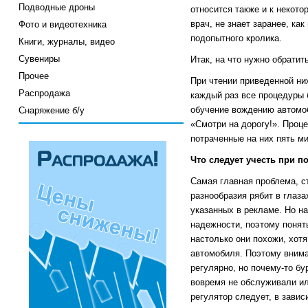
Подводные дроны
относится также и к некот
врач, не знает заранее, ка
Фото и видеотехника
подопытного кролика.
Книги, журналы, видео
Сувениры
Итак, на что нужно обрати
Прочее
При чтении приведенной ни
Распродажа
каждый раз все процедуры 
обучение вождению автомоби
Снаряжение б/у
«Смотри на дорогу!». Проце
потраченные на них пять ми
Что следует учесть при п
Самая главная проблема, с
разнообразия рябит в глаза
указанных в рекламе. Но н
надежности, поэтому понят
настолько они похожи, хотя
автомобиля. Поэтому внима
регулярно, но почему-то б
вовремя не обслуживали ил
регулятор следует, в завис