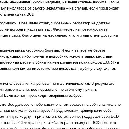
ратным нажиманием кнопки наддува, изменяя степень нажима, чтобы
анг инфлятора от самого инфлятора – на случай, если произойдет
 клапана сдува BCD.
 подышать. Правильно отрегулированный регулятор не должен
ор не должен и надувать вас. Фактически, на поверхности вы
иметь свой, благо цены на них сейчас упали и они стали доступны
ньшения риска кессонной болезни. И если вы все же берете
инструкцию, либо получите подробную консультацию, как с ним
ютер - на месте глубины на нем крупно написана цифра 100. Я - в
ованный компьютер вместо метров показывал глубину в футах. Так
го использования капроновая лента сплющивается. В результате
т горизонтально, все нормально, но стоит ему принять
и! Если же нет, происходит аварийный выброс.
ести. Все дайверы с небольшим опытом вешают на себя значительно
ма лишнего количества грузов? Предположим, дайвер взял себе
ает тянуть ко дну – при этом он, естественно, поддувает свой BCD,
яться на 2-3 метра вверх, огибая коралл, воздух в BCD при этом
ти, тем больше воздух будет расширяться, и тем быстрее человек