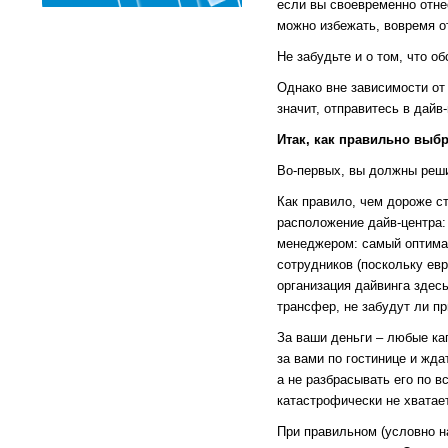
если вы своевременно отнес
можно избежать, вовремя о
Не забудьте и о том, что о
Однако вне зависимости от 
значит, отправитесь в дайв
Итак, как правильно выбр
Во-первых, вы должны реши
Как правило, чем дороже ст
расположение дайв-центра: 
менеджером: самый оптимал
сотрудников (поскольку евр
организация дайвинга здес
трансфер, не забудут ли пр
За ваши деньги – любые ка
за вами по гостинице и жда
а не разбрасывать его по в
катастрофически не хватает
При правильном (условно на