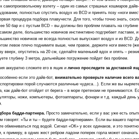
к самопроизвольному взлету – один из самых страшных кошмаров дайв-и
рудовании, полностью спустить воздух из BCD и принять позу «ноги вме
первая процедура подбора плавучести. Для того, чтобы точно знать, ск
ее 50 бар и с пустым BCD – вы должны без проблем плавать на глубине 
амом деле, большинство новичков инстинктивно подгребает ластами, и п
льшинство новичков не всегда полностью выпускают воздух и из BCD. Дл
 этом левое плечо поднимите выше, чем правое, держите ноги вместе (же
 вверх, опуститесь на 20 см, сделайте маленький вдох и опять – резки
уете глубину 3 метра, дальнейшее погружение пойдет без проблем.
ия аккуратно сложите его в ящик и
лично проследите за доставкой я
особенно если это дайв-бот,
внимательно проверьте наличие всего в
нспортировки порой случаются различные чудеса…). Если же вы ныряете
а, как дайв-бот отойдет от берега – в море претензии не принимаются. 
уляторы, ножи, компьютеры, фотоаппараты, фонари и т.д. каждый день у
м.
дбора бадди-партнера.
Просто замечательно, если у вас уже есть опытн
 говорят: «Ты и ты – будете бадди-партнерами». Если вы вашего партне
те обмениваться под водой. Сигнал «ОК» у всех одинаков, и это понятн
, к примеру, в одних жест ребром ладони поперек горла может означать 