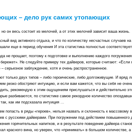
ющих – дело рук самих утопающих
, но он весь состоит из мелочей, а от этих мелочей зависит ваша жизнь.
асный вид активного отдыха, и что по количеству несчастных случаев н
ышали еще в период обучения И эта статистика полностью соответствует
ода не прощает, поэтому к подготовке и выполнению каждого погружени
 бережет». Не следуйте примеру тех дайверов, которые считают: «Если 
 – серьезное заблуждение, хотя и очень распространенное.
т только двух типов – либо героические, либо долгоживущие. И вряд ли 
ем резко обостряют интуицию, и если вам кажется, что вы себя не очен
одить, рекомендую к этим ощущениям прислушаться и действительно это
орые разбиваются, по статистике самое рекордное количество опоздавши
 так, как им подсказала интуиция …
ем попасть в ряды «героев», нельзя назвать и склонность к массовому 
ев с русскими дайверами. При погружении под действием повышенного д
ения горячительных напитков, и в результате поведение дайвера станов
ал красного вина, но уверен, что «принимать» в большом количестве, а