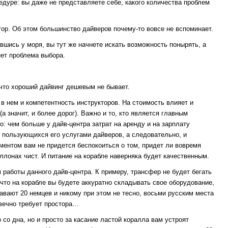
цедуре: вы даже не представляете себе, какого количества проблем
ятор. Об этом большинство дайверов почему-то вовсе не вспоминает.
вшись у моря, вы тут же начнете искать возможность понырять, а
нет проблема выбора.
 что хороший дайвинг дешевым не бывает.
 в нем и компетентность инструкторов. На стоимость влияет и
а значит, и более дорог). Важно и то, кто является главным
: чем больше у дайв-центра затрат на аренду и на зарплату
во пользующихся его услугами дайверов, а следовательно, и
ментом вам не придется беспокоиться о том, придет ли вовремя
аллонах чист. И питание на корабле наверняка будет качественным.
 работы данного дайв-центра. К примеру, трансфер не будет бегать
 что на корабле вы будете аккуратно складывать свое оборудование,
лавают 20 немцев и никому при этом не тесно, восьми русским места
 вечно требует простора…
 со дна, но и просто за касание ластой коралла вам устроят