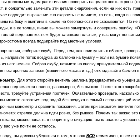
 вы должны методом растягивания проверить на целостность стропы (т
ст, и обязательно заменить эти детали снаряжения, если на них есть т
чае подходит выражение «на скорость не влияет», то есть, когда вы пр
пины на боку и вмятины в крыле на безопасности не сказываются. Но не
воды, а в ее толще, иначе вы можете замерзнуть и совершить ошибку. «
 теплой воде ваш костюм будет слишком толстым, у вас могут появиться
дрокостюма всегда подбирайте под местные условия.
аряжения, соберите скубу. Перед тем, как приступить к сборке, провер
ь, направьте поток воздуха из баллона на бумагу – если на бумаге поя
 из него нельзя. Собрав скубу, нажмите на кнопку принудительной пода
я посторонних запахов (машинного масла и т.д.) откладывайте баллон в
нометр
. Для этого откройте вентиль баллона (предварительно убедивши
елка поднимается плавно, равномерно, без рывков. После этого закройт
есто, требуйте устранения протечек. Обязательно проверьте, насколько
е вы можете оказаться под водой без воздуха в самый неподходящий мо
ерочный манометр и сравнить показания. Затем при закрытом вентиле по
манометр: стрелка должна идти ровно, без рывков. Почему так важно это
е шкалы, можно попасть в неприятную ситуацию: вы плаваете с увереннос
 у вас уже почти не осталось.
в воду, вы должны убедиться в том, что ваш
BCD
герметичен, а все его