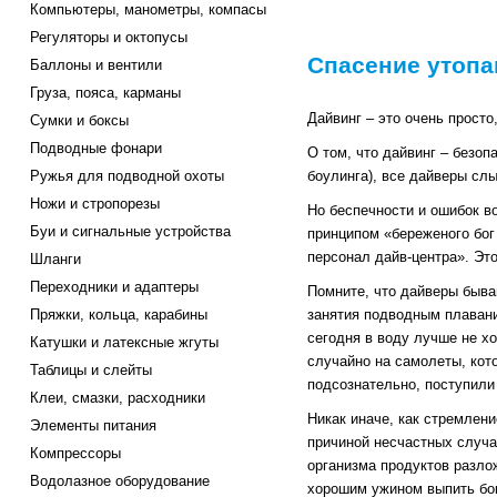
Компьютеры, манометры, компасы
Регуляторы и октопусы
Спасение утопа
Баллоны и вентили
Груза, пояса, карманы
Дайвинг – это очень просто
Сумки и боксы
Подводные фонари
О том, что дайвинг – безоп
Ружья для подводной охоты
боулинга), все дайверы сл
Ножи и стропорезы
Но беспечности и ошибок в
Буи и сигнальные устройства
принципом «береженого бог
персонал дайв-центра». Это
Шланги
Переходники и адаптеры
Помните, что дайверы бываю
Пряжки, кольца, карабины
занятия подводным плавани
сегодня в воду лучше не х
Катушки и латексные жгуты
случайно на самолеты, кот
Таблицы и слейты
подсознательно, поступили
Клеи, смазки, расходники
Никак иначе, как стремлени
Элементы питания
причиной несчастных случа
Компрессоры
организма продуктов разлож
Водолазное оборудование
хорошим ужином выпить бок