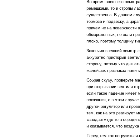
Во время внешнего осмотра
ремешками, то и стропы ла
существенна. В данном слу
тормоза и подвеску, а цара
причем не на поверхности 
обмороженных, но если при
плохо, поэтому толщину ги
Закончив внешний осмотр сн
аккуратно приоткрыв вентил
сторону, потому что дышать
малейших признаках наличи
Собрав скубу, проверьте
ма
при открывании вентиля стр
если такое падение имеет м
показания, а в этом случа
другой регулятор или пров
тем, как на это реагирует 
«заедает» где-то в середин
и оказывается, что воздуха
Перед тем как погрузиться 