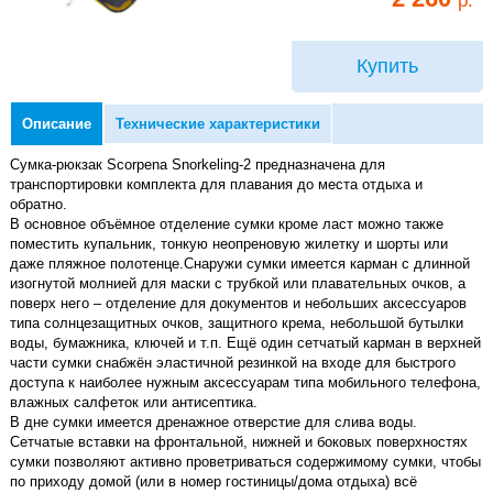
Купить
Описание
Технические характеристики
Сумка-рюкзак Scorpena Snorkeling-2 предназначена для
транспортировки комплекта для плавания до места отдыха и
обратно.
В основное объёмное отделение сумки кроме ласт можно также
поместить купальник, тонкую неопреновую жилетку и шорты или
даже пляжное полотенце.Снаружи сумки имеется карман с длинной
изогнутой молнией для маски с трубкой или плавательных очков, а
поверх него – отделение для документов и небольших аксессуаров
типа солнцезащитных очков, защитного крема, небольшой бутылки
воды, бумажника, ключей и т.п. Ещё один сетчатый карман в верхней
части сумки снабжён эластичной резинкой на входе для быстрого
доступа к наиболее нужным аксессуарам типа мобильного телефона,
влажных салфеток или антисептика.
В дне сумки имеется дренажное отверстие для слива воды.
Сетчатые вставки на фронтальной, нижней и боковых поверхностях
сумки позволяют активно проветриваться содержимому сумки, чтобы
по приходу домой (или в номер гостиницы/дома отдыха) всё