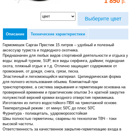
1 850
р.
Выберите цвет
Описание
Технические характеристики
Гермомешок Сарган Престиж 15 литров – удобный и полезный
аксессуар туриста и подводного охотника.
Предназначен для любых видов спортивной деятельности и отдыха у
воды: водный туризм, SUP, все виды серфинга, дайвинг, подводная
охота, пляжный отдых и т.д. Отлично защищает содержимое от
промокания, от дождя, снега, грязи, песка.
Эластичный и легкомоющийся материал. Цилиндрическая форма
для полного использования объема. Компактный при
транспортировке, а система закрывания и герметизации основана на
проверенной временем и практическим опытом 3-х кратной закрутке
полужесткой верхней кромки входного отверстия гермомешка.
Изготовлен из литого водостойкого ПВХ на трикотажной основе.
Температурный режим : от минус 50'C до плюс 50'C
Фурнитура - полиацеталь, удароморозостойкая
Швы полностью герметичны, сварены по технологии ТВЧ - токи
высокой частоты.
Ответственность за качественное закрытие-герметизацию входа в