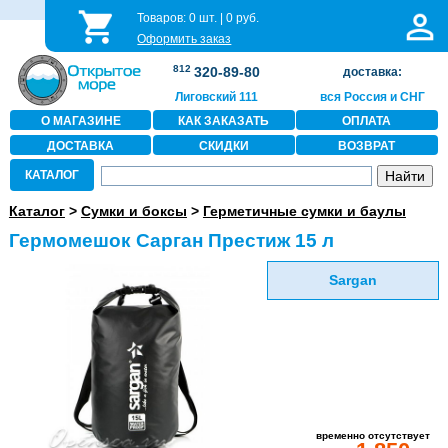
Товаров:
0
шт. |
0
руб.
Оформить заказ
812
320-89-80
доставка:
Лиговский 111
вся Россия и СНГ
О МАГАЗИНЕ
КАК ЗАКАЗАТЬ
ОПЛАТА
ДОСТАВКА
СКИДКИ
ВОЗВРАТ
КАТАЛОГ
Каталог
>
Сумки и боксы
>
Герметичные сумки и баулы
Гермомешок Сарган Престиж 15 л
Sargan
временно отсутствует