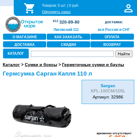
Товаров:
0
шт. |
0
руб.
Оформить заказ
812
320-89-80
доставка:
Лиговский 111
вся Россия и СНГ
О МАГАЗИНЕ
КАК ЗАКАЗАТЬ
ОПЛАТА
ДОСТАВКА
СКИДКИ
ВОЗВРАТ
КАТАЛОГ
Каталог
>
Сумки и боксы
>
Герметичные сумки и баулы
Гермсумка Сарган Капля 110 л
Sargan
KPL-100CM/105L
Артикул: 32986
временно отсутствует