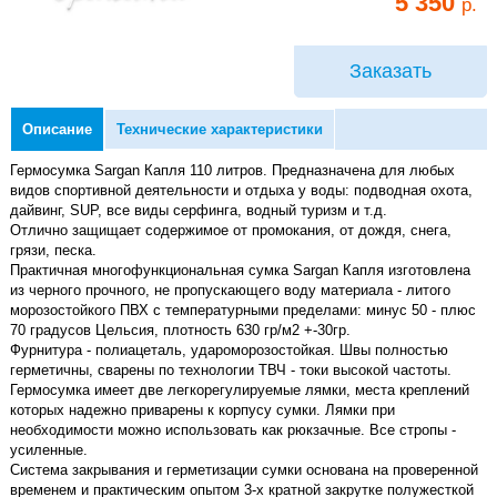
5 350
р.
Заказать
Описание
Технические характеристики
Гермосумка Sargan Капля 110 литров. Предназначена для любых
видов спортивной деятельности и отдыха у воды: подводная охота,
дайвинг, SUP, все виды серфинга, водный туризм и т.д.
Отлично защищает содержимое от промокания, от дождя, снега,
грязи, песка.
Практичная многофункциональная сумка Sargan Капля изготовлена
из черного прочного, не пропускающего воду материала - литого
морозостойкого ПВХ с температурными пределами: минус 50 - плюс
70 градусов Цельсия, плотность 630 гр/м2 +-30гр.
Фурнитура - полиацеталь, удароморозостойкая. Швы полностью
герметичны, сварены по технологии ТВЧ - токи высокой частоты.
Гермосумка имеет две легкорегулируемые лямки, места креплений
которых надежно приварены к корпусу сумки. Лямки при
необходимости можно использовать как рюкзачные. Все стропы -
усиленные.
Система закрывания и герметизации сумки основана на проверенной
временем и практическим опытом 3-х кратной закрутке полужесткой