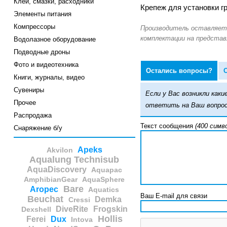
Клеи, смазки, расходники
Крепеж для установки г
Элементы питания
Компрессоры
Водолазное оборудование
Подводные дроны
Фото и видеотехника
Остались вопросы?
Книги, журналы, видео
Сувениры
Если у Вас возникли ка
Прочее
ответить на Ваш вопрос
Распродажа
Текст сообщения
(400 симв
Снаряжение б/у
Apeks
Akvilon
Aqualung Technisub
AquaDiscovery
Aquapac
AmphibianGear
AquaSphere
Bare
Aropec
Aquatics
Ваш E-mail для связи
Beuchat
Demka
Cressi
DiveRite
Frogskin
Dexshell
Hollis
Ferei
Dux
Intova