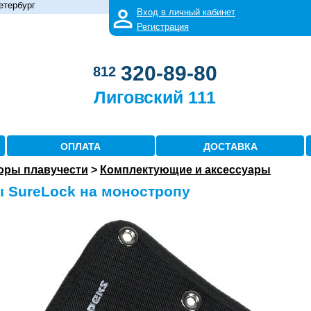
етербург
Вход в личный кабинет
Регистрация
320-89-80
812
Лиговский 111
ОПЛАТА
ДОСТАВКА
оры плавучести
>
Комплектующие и аксессуары
 SureLock на моностропу