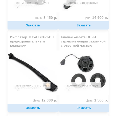
временно отсутствует
временно отсутствует
3 450 р.
14 900 р.
Цена:
Цена:
Заказать
Заказать
Инфлятор TUSA BCU-241 с
Клапан жилета OPV-1
предохранительным
стравливающий зажимной
клапаном
с ответной частью
временно отсутствует
временно отсутствует
12 000 р.
1 500 р.
Цена:
Цена:
Заказать
Заказать