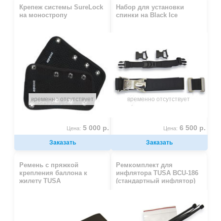
Крепеж системы SureLock
Набор для установки
на моностропу
спинки на Black Ice
временно отсутствует
временно отсутствует
5 000 р.
6 500 р.
Цена:
Цена:
Заказать
Заказать
Ремень с пряжкой
Ремкомплект для
крепления баллона к
инфлятора TUSA BCU-186
жилету TUSA
(стандартный инфлятор)