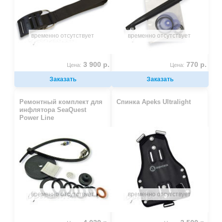
временно отсутствует
временно отсутствует
3 900 р.
770 р.
Цена:
Цена:
Заказать
Заказать
Ремонтный комплект для
Спинка Apeks Ultralight
инфлятора SeaQuest
Power Line
временно отсутствует
временно отсутствует