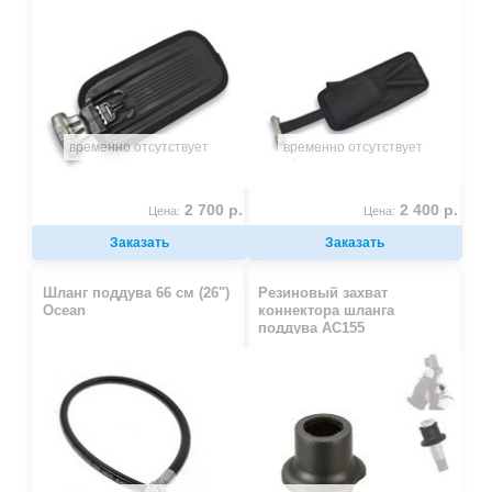
временно отсутствует
временно отсутствует
2 700 р.
2 400 р.
Цена:
Цена:
Заказать
Заказать
Шланг поддува 66 см (26")
Резиновый захват
Ocean
коннектора шланга
поддува AC155