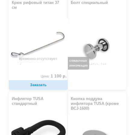
Крюк рифовый титан 37
Болт специальный
см
временно отсутствует
СПРАВОЧНАЯ
ИНФОРМАЦИЯ
1 100 р.
Цена:
Заказать
Инфлятор TUSA
Кнопка поддува
стандартный
инфлятора TUSA (кроме
BCJ-1600)