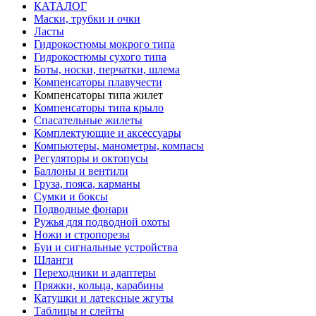
КАТАЛОГ
Маски, трубки и очки
Ласты
Гидрокостюмы мокрого типа
Гидрокостюмы сухого типа
Боты, носки, перчатки, шлема
Компенсаторы плавучести
Компенсаторы типа жилет
Компенсаторы типа крыло
Спасательные жилеты
Комплектующие и аксессуары
Компьютеры, манометры, компасы
Регуляторы и октопусы
Баллоны и вентили
Груза, пояса, карманы
Сумки и боксы
Подводные фонари
Ружья для подводной охоты
Ножи и стропорезы
Буи и сигнальные устройства
Шланги
Переходники и адаптеры
Пряжки, кольца, карабины
Катушки и латексные жгуты
Таблицы и слейты